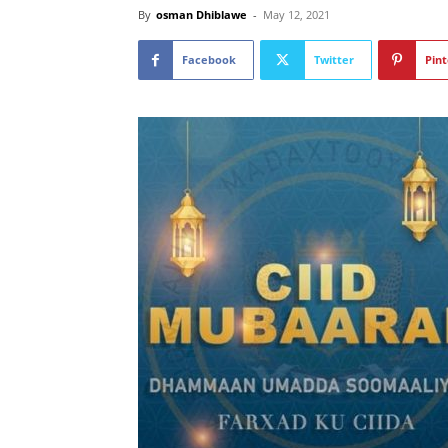
By
osman Dhiblawe
-
May 12, 2021
Facebook
Twitter
Pint