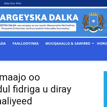
Nala Soo Xiriir
ADA
FAALLOOYINKA
MUUQAAALLO & SAWIRRO
HORU
WARGEYSKA
maajo oo
DALKA
l fidriga u diray
aliyeed