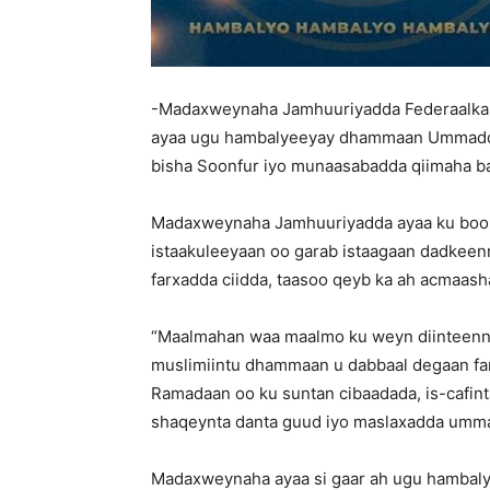
-Madaxweynaha Jamhuuriyadda Federaalka
ayaa ugu hambalyeeyay dhammaan Ummadda 
bisha Soonfur iyo munaasabadda qiimaha bad
Madaxweynaha Jamhuuriyadda ayaa ku boor
istaakuleeyaan oo garab istaagaan dadkee
farxadda ciidda, taasoo qeyb ka ah acmaasha
“Maalmahan waa maalmo ku weyn diinteenn
muslimiintu dhammaan u dabbaal degaan far
Ramadaan oo ku suntan cibaadada, is-cafinta
shaqeynta danta guud iyo maslaxadda umm
Madaxweynaha ayaa si gaar ah ugu hambaly