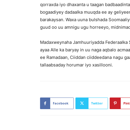
qorraxda iyo dhaxanta u taagan badbaadinta
bogaadiyey dadaalka muuqda ee ay geliyeen 
barakaysan. Waxa uuna bulshada Soomaaliye
guud oo uu amnigu ugu horreeyo, midnimada
Madaxweynaha Jamhuuriyadda Federaalka 
ayaa Alle ka baryay in uu naga aqbalo acm
ee Ramadaan, Ciiddan ciiddeedana nagu gaa
tallaabsaday horumar iyo xasillooni.
Facebook
Twitter
Pint