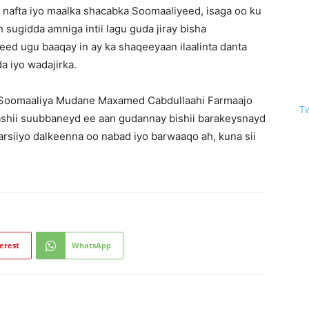
 nafta iyo maalka shacabka Soomaaliyeed, isaga oo ku
sugidda amniga intii lagu guda jiray bisha
ed ugu baaqay in ay ka shaqeeyaan ilaalinta danta
 iyo wadajirka.
Soomaaliya Mudane Maxamed Cabdullaahi Farmaajo
T
aashii suubbaneyd ee aan gudannay bishii barakeysnayd
rsiiyo dalkeenna oo nabad iyo barwaaqo ah, kuna sii
erest
WhatsApp