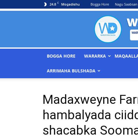
C
24.8
Bogga Hore
Nagu Saabsan
Mogadishu
BOGGA HORE
WARARKA
MAQAALL
ARRIMAHA BULSHADA
Madaxweyne Far
hambalyada ciiddu
shacabka Sooma