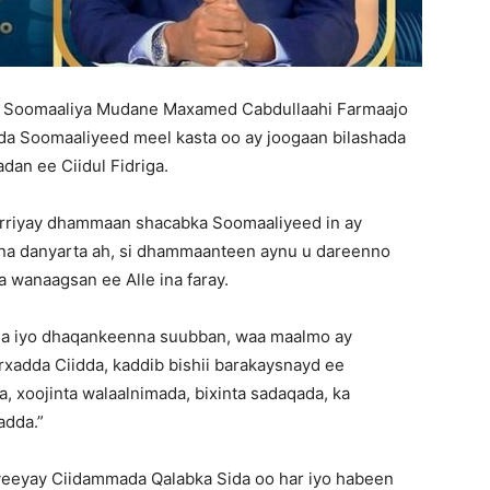
 Soomaaliya Mudane Maxamed Cabdullaahi Farmaajo
Soomaaliyeed meel kasta oo ay joogaan bilashada
an ee Ciidul Fidriga.
riyay dhammaan shacabka Soomaaliyeed in ay
nna danyarta ah, si dhammaanteen aynu u dareenno
 wanaagsan ee Alle ina faray.
a iyo dhaqankeenna suubban, waa maalmo ay
xadda Ciidda, kaddib bishii barakaysnayd ee
, xoojinta walaalnimada, bixinta sadaqada, ka
adda.”
eeyay Ciidammada Qalabka Sida oo har iyo habeen