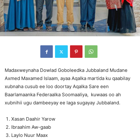
Madaxweynaha Dowlad Goboleedka Jubbaland Mudane
Axmed Maxamed Islaam, ayaa Aqalka martida ku qaabilay
xubnaha cusub ee loo doortay Aqalka Sare een
Baarlamaanka Federaalka Soomaaliya, kuwaas oo ah
xubnihii ugu dambeeyay ee laga sugayay Jubbaland.
Xasan Daahir Yarow
Ibraahim Aw-gaab
Laylo Nuur Maax