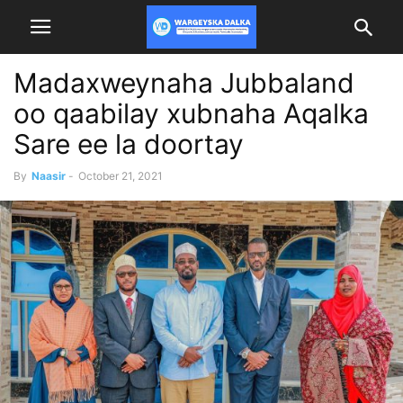
Madaxweynaha Jubbaland
oo qaabilay xubnaha Aqalka
Sare ee la doortay
By
Naasir
-
October 21, 2021