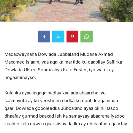
Madaxweynaha Dowlada Jubbaland Mudane Axmed
Maxamed Islaam, yaa aqalka martida ku qaabilay Safiirka
Dowlada UK ee Soomaaliya Kate Foster, iyo wafdi ay
hogaaminayso.
Kulanka ayaa lagaga hadlay xaalada abaaraha iyo
saamaynta ay ku yeesheen dadka ku nool deegaanada
qaar, Dowlada goboleedka Jubbaland ayaa bilihii lasoo
dhaafay gurmad baaxad leh ka samaysay abaaraha iyadoo
kaalmo kala duwan gaarsiisay dadka ay dhibaatadu gaartay.