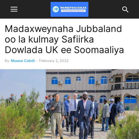
Madaxweynaha Jubbaland
oo la kulmay Safiirka
Dowlada UK ee Soomaaliya
By
Muuse Cabdi
-
February 2, 2022