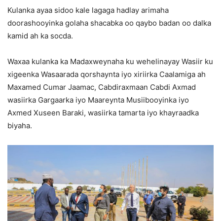
Kulanka ayaa sidoo kale lagaga hadlay arimaha
doorashooyinka golaha shacabka oo qaybo badan oo dalka
kamid ah ka socda.
Waxaa kulanka ka Madaxweynaha ku wehelinayay Wasiir ku
xigeenka Wasaarada qorshaynta iyo xiriirka Caalamiga ah
Maxamed Cumar Jaamac, Cabdiraxmaan Cabdi Axmad
wasiirka Gargaarka iyo Maareynta Musiibooyinka iyo
Axmed Xuseen Baraki, wasiirka tamarta iyo khayraadka
biyaha.