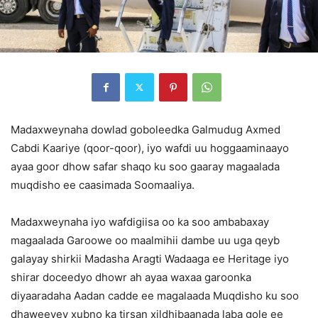
Madaxweynaha dowlad goboleedka Galmudug Axmed
Cabdi Kaariye (qoor-qoor), iyo wafdi uu hoggaaminaayo
ayaa goor dhow safar shaqo ku soo gaaray magaalada
muqdisho ee caasimada Soomaaliya.
Madaxweynaha iyo wafdigiisa oo ka soo ambabaxay
magaalada Garoowe oo maalmihii dambe uu uga qeyb
galayay shirkii Madasha Aragti Wadaaga ee Heritage iyo
shirar doceedyo dhowr ah ayaa waxaa garoonka
diyaaradaha Aadan cadde ee magalaada Muqdisho ku soo
dhaweeyey xubno ka tirsan xildhibaanada laba gole ee