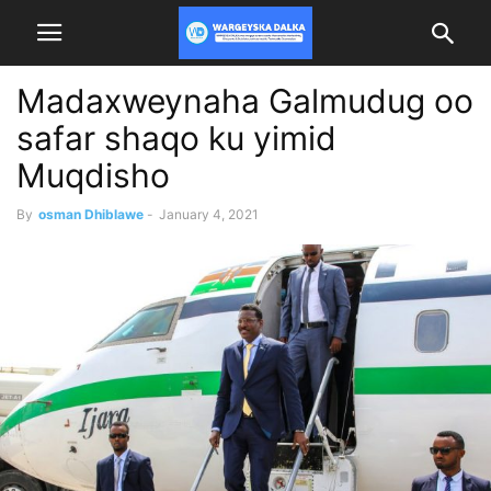
Madaxweynaha Galmudug oo
safar shaqo ku yimid
Muqdisho
By
osman Dhiblawe
-
January 4, 2021