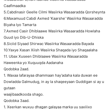
Caafimaadka
5.Cabdinasir Geelle Cilmi Wasiirka Wasaaradda Qorsheynta
6.Maxamuud Cabdi Axmed ‘Kaarshe’ Wasiirka Wasaaradda
Biyaha Iyo Tamarta
7.Axmed Casir Dhiblaawe Wasiirka Wasaaradda Howlaha
Guud iyo Dib-U-Dhiska
8.Siciid Siyaad Shirwac Wasiirka Wasaaradda Bayada
10.Yaxye Xasan Xiish Wasiirka Shaqada iyo Shaqaalaha
11. Ubax Xuseen Dhiblaawe Wasiirka Wasaaradda
Haweenka yo Xuquuqda Aadanaha
Qodobka 2aad.
1. Waxaa lafarayaa dhammaan hay’adaha kala duwan ee
Dowladda Galmudug, in ay la shaqeeyaan Guddigan si ay u
gutaan
waajibaadkooda shago.
Qodobka 3aad.
1. Xeerkan wuxuu dhagan galayaa marka uu saxiiixo