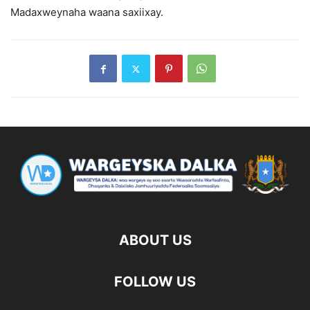
Madaxweynaha waana saxiixay.
ABOUT US
FOLLOW US