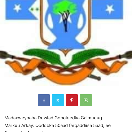
Madaxweynaha Dowlad Goboleedka Galmudug.
Markuu Arkay: Qodobka 50aad farqaddiisa 5aad, ee