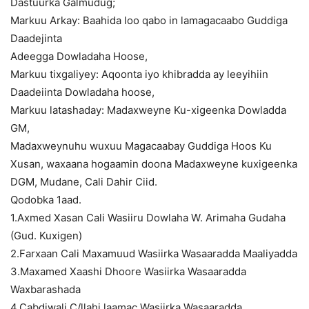
Dastuurka Galmudug;
Markuu Arkay: Baahida loo qabo in lamagacaabo Guddiga
Daadejinta
Adeegga Dowladaha Hoose,
Markuu tixgaliyey: Aqoonta iyo khibradda ay leeyihiin
Daadeiinta Dowladaha hoose,
Markuu latashaday: Madaxweyne Ku-xigeenka Dowladda
GM,
Madaxweynuhu wuxuu Magacaabay Guddiga Hoos Ku
Xusan, waxaana hogaamin doona Madaxweyne kuxigeenka
DGM, Mudane, Cali Dahir Ciid.
Qodobka 1aad.
1.Axmed Xasan Cali Wasiiru Dowlaha W. Arimaha Gudaha
(Gud. Kuxigen)
2.Farxaan Cali Maxamuud Wasiirka Wasaaradda Maaliyadda
3.Maxamed Xaashi Dhoore Wasiirka Wasaaradda
Waxbarashada
4.Cabdiwali C/llahi laamac Wasiirka Wasaaradda