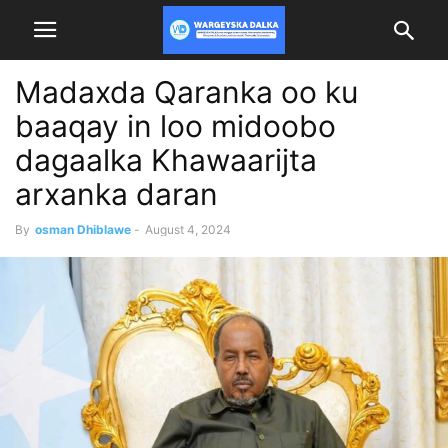
Madaxda Qaranka oo ku
baaqay in loo midoobo
dagaalka Khawaarijta
arxanka daran
By
osman Dhiblawe
-
August 4, 2024