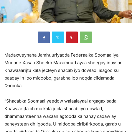
Madaxweynaha Jamhuuriyadda Federaalka Soomaaliya
Mudane Xasan Sheekh Maxamuud ayaa sheegay inaysan
Khawaaarijtu kala jecleyn shacab iyo dowlad, isagoo ku
baaqay in loo midoobo, garabna loo noqda ciidamada
Qaranka.
“Shacabka Soomaaliyeedow walaalayaal argagaxisada
Khawaarijta ah ma kala jecla shacab iyo dowlad,
dhammaanteenna waxaan agtooda ka nahay cadaw ay
baneysteen dhiigooda. U midooba ciribtirkooda, garab u
noqda ciidamada Qaranka oo soo sheega kuwa dhexdiinna