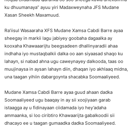
ku dhuumanaya” ayuu yiri Madaxweynaha JFS Mudane
Xasan Sheekh Maxamuud.
Ra’iisul Wasaaraha XFS Mudane Xamsa Cabdi Barre ayaa
sheegay in markii lagu jabiyey goobaha dagaalka ay
kooxaha Khawaaarijtu beegsadeen dhallinyaradii ahaa
indhaha iyo mustaqbalkii dalka oo aan siyaasad shaqo ku
lahayn, si nabad ahna ugu caweynayey dalkooda, taas oo
muujinaysa in aysan lahayn diin, dhaqan iyo akhlaaq midna,
una taagan yihiin dabargoynta shacabka Soomaaliyeed.
Mudane Xamsa Cabdi Barre ayaa guud ahaan dadka
Soomaaliyeed ugu baaqay in ay sii xoojiyaan garab
istaagga ay u fidinayaan ciidamada iyo hey’adaha
ammaanka, si loo ciribtiro Khawaarijta gabalkoodii sii
dhacayo ee u taagan gumaadka dadka Soomaaliyeed.