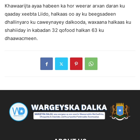
Khawaarijta ayaa habeen ka hor weerar arxan daran ku
qaaday xeebta Liido, halkaas oo ay ku beegsadeen
dhallinyaro ku caweynayey dalkooda, waxaana halkaas ku
shahiiday in kabadan 32 qofood halkan 63 ku
dhaawacmeen.