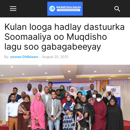
Kulan looga hadlay dastuurka
Soomaaliya oo Muqdisho
lagu soo gabagabeeyay
By
osman Dhiblawe
-
August 20, 2021