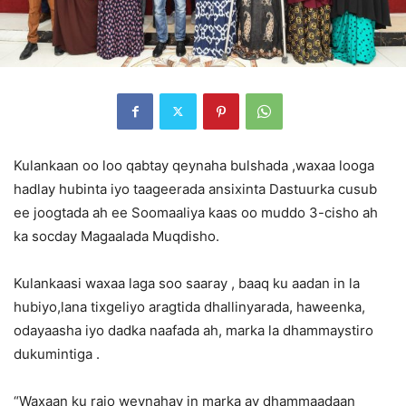
Kulankaan oo loo qabtay qeynaha bulshada ,waxaa looga
hadlay hubinta iyo taageerada ansixinta Dastuurka cusub
ee joogtada ah ee Soomaaliya kaas oo muddo 3-cisho ah
ka socday Magaalada Muqdisho.
Kulankaasi waxaa laga soo saaray , baaq ku aadan in la
hubiyo,lana tixgeliyo aragtida dhallinyarada, haweenka,
odayaasha iyo dadka naafada ah, marka la dhammaystiro
dukumintiga .
“Waxaan ku rajo weynahay in marka ay dhammaadaan