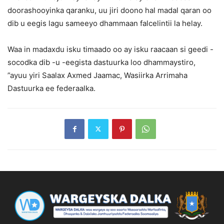
doorashooyinka qaranku, uu jiri doono hal madal qaran oo
dib u eegis lagu sameeyo dhammaan falcelintii la helay.
Waa in madaxdu isku timaado oo ay isku raacaan si geedi -
socodka dib -u -eegista dastuurka loo dhammaystiro,
”ayuu yiri Saalax Axmed Jaamac, Wasiirka Arrimaha
Dastuurka ee federaalka.