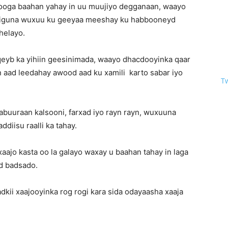
looga baahan yahay in uu muujiyo degganaan, waayo
iirsiguna wuxuu ku geeyaa meeshay ku habbooneyd
helayo.
 qeyb ka yihiin geesinimada, waayo dhacdooyinka qaar
n aad leedahay awood aad ku xamili karto sabar iyo
T
buuraan kalsooni, farxad iyo rayn rayn, wuxuuna
diisu raalli ka tahay.
aajo kasta oo la galayo waxay u baahan tahay in laga
ad badsado.
adkii xaajooyinka rog rogi kara sida odayaasha xaaja