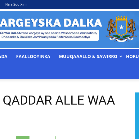
Nala Soo Xiriir
ADA
FAALLOOYINKA
MUUQAAALLO & SAWIRRO
HORU
WARGEYSKA
O QADDAR ALLE WAA
DALKA