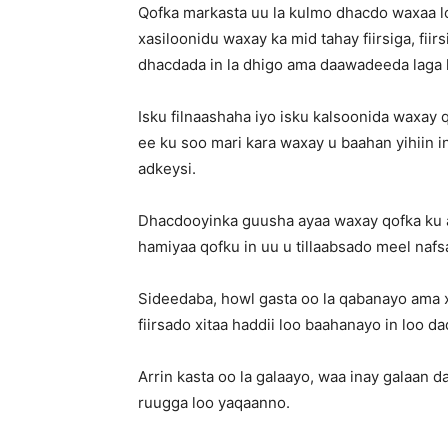
Qofka markasta uu la kulmo dhacdo waxaa 
xasiloonidu waxay ka mid tahay fiirsiga, f
dhacdada in la dhigo ama daawadeeda laga 
Isku filnaashaha iyo isku kalsoonida waxay
ee ku soo mari kara waxay u baahan yihiin i
adkeysi.
Dhacdooyinka guusha ayaa waxay qofka ku a
hamiyaa qofku in uu u tillaabsado meel nafsad
Sideedaba, howl gasta oo la qabanayo ama x
fiirsado xitaa haddii loo baahanayo in loo d
Arrin kasta oo la galaayo, waa inay galaan d
ruugga loo yaqaanno.