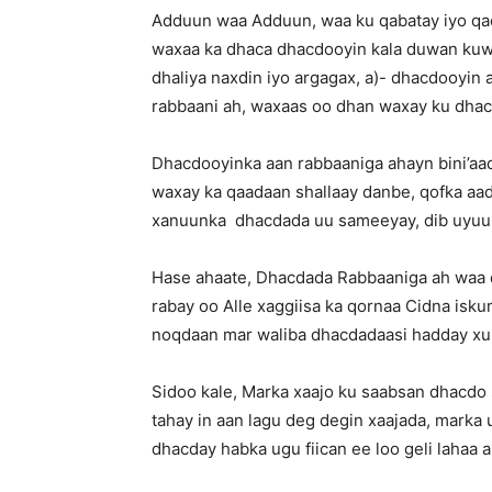
Adduun waa Adduun, waa ku qabatay iyo qa
waxaa ka dhaca dhacdooyin kala duwan kuwa
dhaliya naxdin iyo argagax, a)- dhacdooyin a
rabbaani ah, waxaas oo dhan waxay ku dha
Dhacdooyinka aan rabbaaniga ahayn bini’aa
waxay ka qaadaan shallaay danbe, qofka aa
xanuunka dhacdada uu sameeyay, dib uyuun
Hase ahaate, Dhacdada Rabbaaniga ah waa q
rabay oo Alle xaggiisa ka qornaa Cidna isk
noqdaan mar waliba dhacdadaasi hadday xun
Sidoo kale, Marka xaajo ku saabsan dhacdo 
tahay in aan lagu deg degin xaajada, marka 
dhacday habka ugu fiican ee loo geli lahaa a