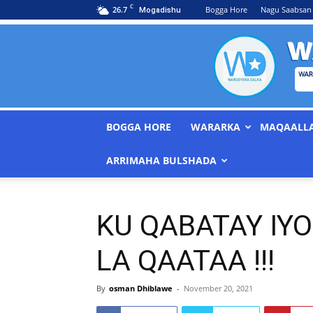
C
26.7
Bogga Hore
Nagu Saabsan
Mogadishu
BOGGA HORE
WARARKA
MAQAALL
ARRIMAHA BULSHADA
KU QABATAY IY
LA QAATAA !!!
By
osman Dhiblawe
-
November 20, 2021