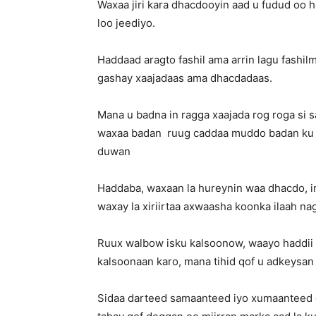
Waxaa jiri kara dhacdooyin aad u fudud oo h
loo jeediyo.
Haddaad aragto fashil ama arrin lagu fashi
gashay xaajadaas ama dhacdadaas.
Mana u badna in ragga xaajada rog roga si 
waxaa badan ruug caddaa muddo badan ku soo
duwan
Haddaba, waxaan la hureynin waa dhacdo, 
waxay la xiriirtaa axwaasha koonka ilaah na
Ruux walbow isku kalsoonow, waayo haddii 
kalsoonaan karo, mana tihid qof u adkeysan
Sidaa darteed samaanteed iyo xumaanteed 