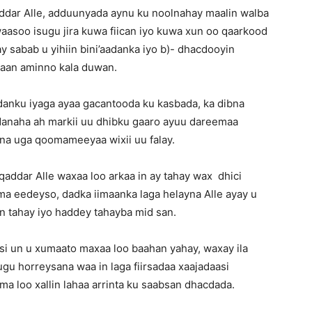
ddar Alle, adduunyada aynu ku noolnahay maalin walba
asoo isugu jira kuwa fiican iyo kuwa xun oo qaarkood
y sabab u yihiin bini’aadanka iyo b)- dhacdooyin
caan aminno kala duwan.
danku iyaga ayaa gacantooda ku kasbada, ka dibna
danaha ah markii uu dhibku gaaro ayuu dareemaa
a uga qoomameeyaa wixii uu falay.
addar Alle waxaa loo arkaa in ay tahay wax dhici
uma eedeyso, dadka iimaanka laga helayna Alle ayay u
 tahay iyo haddey tahayba mid san.
si un u xumaato maxaa loo baahan yahay, waxay ila
ugu horreysana waa in laga fiirsadaa xaajadaasi
ma loo xallin lahaa arrinta ku saabsan dhacdada.