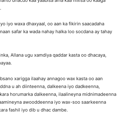
ulanto dhacdo kaa yaabisa ama kaa nixisa oo kaaga
.
yo iyo waxa dhaxyaal, oo aan ka fikirin saacadaha
inaan safar ka wada nahay halka loo socdana ay tahay
ka, Allana ugu xamdiya qaddar kasta oo dhacaya,
nayaa.
ano xarigga ilaahay annagoo wax kasta oo aan
ddna u ah diinteenna, dalkeena iyo dadkeenna,
n kara horumarka dalkeenna, ilaalineyna midnimadeenna
, aamineyna awooddeenna iyo wax-soo saarkeenna
ara fashil iyo dib u dhac dambe.