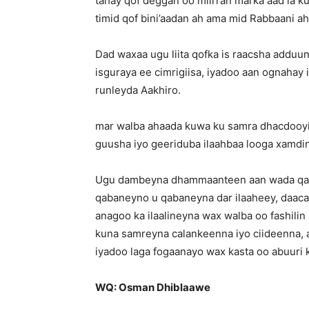
tahay qof deggan oo miirran marka aad la k
timid qof bini’aadan ah ama mid Rabbaani ah
Dad waxaa ugu liita qofka is raacsha adduun
isguraya ee cimrigiisa, iyadoo aan ognahay 
runleyda Aakhiro.
mar walba ahaada kuwa ku samra dhacdooyin
guusha iyo geeriduba ilaahbaa looga xamdi
Ugu dambeyna dhammaanteen aan wada qabs
qabaneyno u qabaneyna dar ilaaheey, daaca
anagoo ka ilaalineyna wax walba oo fashili
kuna samreyna calankeenna iyo ciideenna
iyadoo laga fogaanayo wax kasta oo abuuri k
WQ: Osman Dhiblaawe