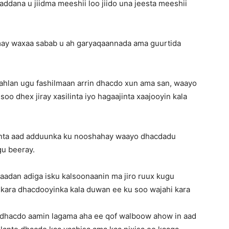
addana u jiidma meeshii loo jiido una jeesta meeshii
lmay waxaa sabab u ah garyaqaannada ama guurtida
sahlan ugu fashilmaan arrin dhacdo xun ama san, waayo
 dhex jiray xasilinta iyo hagaajinta xaajooyin kala
inta aad adduunka ku nooshahay waayo dhacdadu
gu beeray.
aadan adiga isku kalsoonaanin ma jiro ruux kugu
 kara dhacdooyinka kala duwan ee ku soo wajahi kara
dhacdo aamin lagama aha ee qof walboow ahow in aad