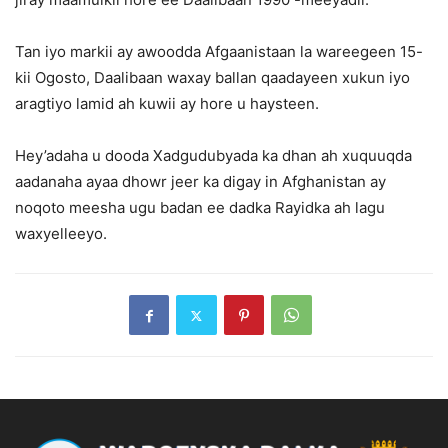
Tan iyo markii ay awoodda Afgaanistaan la wareegeen 15-
kii Ogosto, Daalibaan waxay ballan qaadayeen xukun iyo
aragtiyo lamid ah kuwii ay hore u haysteen.
Hey’adaha u dooda Xadgudubyada ka dhan ah xuquuqda
aadanaha ayaa dhowr jeer ka digay in Afghanistan ay
noqoto meesha ugu badan ee dadka Rayidka ah lagu
waxyelleeyo.