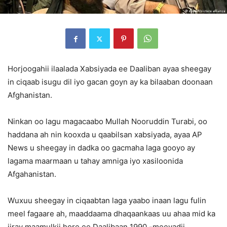
Horjoogahii ilaalada Xabsiyada ee Daaliban ayaa sheegay
in ciqaab isugu dil iyo gacan goyn ay ka bilaaban doonaan
Afghanistan.
Ninkan oo lagu magacaabo Mullah Nooruddin Turabi, oo
haddana ah nin kooxda u qaabilsan xabsiyada, ayaa AP
News u sheegay in dadka oo gacmaha laga gooyo ay
lagama maarmaan u tahay amniga iyo xasiloonida
Afgahanistan.
Wuxuu sheegay in ciqaabtan laga yaabo inaan lagu fulin
meel fagaare ah, maaddaama dhaqaankaas uu ahaa mid ka
jiray maamulkii hore ee Daalibaan 1990 -meeyadii.