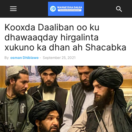
Kooxda Daaliban oo ku
dhawaaqday hirgalinta
xukuno ka dhan ah Shacabka
By
osman Dhiblawe
-
September 25, 2021