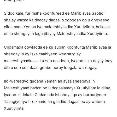
Sidoo kale, furimaha koonfureed ee Marib ayaa Sabtidii
shalay waxaa ka dhacay dagaallo xooggan oo u dhexeeya
ciidamada Yeman iyo maleeshiyaadka Xuutiyiinta, halkaas
oo la sheegay in lagu jibiyay Maleeshiyaadka Xuutiyiinta.
Ciidamada dowladda ee ku sugan Koonfurta Mariib ayaa la
sheegay in ay iska caabiyeen weerarro ay
maleeshiyaadkaasi ku soo qaadeen, iyagoo isku dayay inay
dib u soo ceshtaan goobo horay loogala wareegay.
Ilo-wareedyo gudaha Yeman ah ayaa sheegaya in
Maleeshiyaad badan oo u dagaalamaya Xuutiyiinta la dilay,
Iyadoo sidokale Ciidamada Isbaheysiga ay burburiyeen
Taangiyo iyo tiro kamid ah gaadiid dagaal oo ay wateen
Xuutiyiinta.