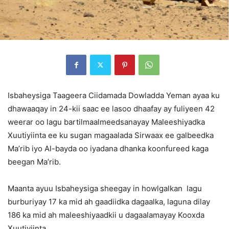
Isbaheysiga Taageera Ciidamada Dowladda Yeman ayaa ku
dhawaaqay in 24-kii saac ee lasoo dhaafay ay fuliyeen 42
weerar oo lagu bartilmaalmeedsanayay Maleeshiyadka
Xuutiyiinta ee ku sugan magaalada Sirwaax ee galbeedka
Ma’rib iyo Al-bayda oo iyadana dhanka koonfureed kaga
beegan Ma’rib.
Maanta ayuu Isbaheysiga sheegay in howlgalkan lagu
burburiyay 17 ka mid ah gaadiidka dagaalka, laguna dilay
186 ka mid ah maleeshiyaadkii u dagaalamayay Kooxda
Xuutiyiinta.