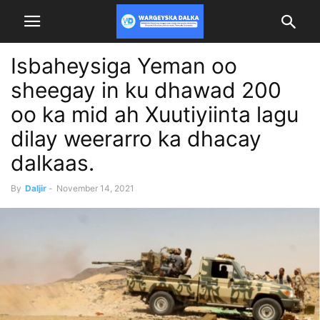
Isbaheysiga Yeman oo
sheegay in ku dhawad 200
oo ka mid ah Xuutiyiinta lagu
dilay weerarro ka dhacay
dalkaas.
By
Daljir
-
November 14, 2021