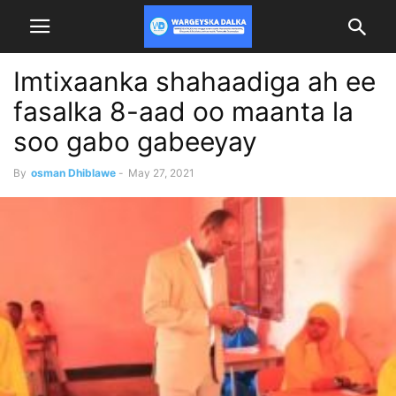
Imtixaanka shahaadiga ah ee
fasalka 8-aad oo maanta la
soo gabo gabeeyay
By
osman Dhiblawe
-
May 27, 2021