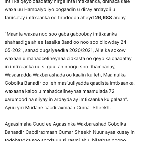
intii ka qeyb qaadatay hirgelinta imtixaanka, dhinaca kale
waxa uu Hambalyo iyo bogaadin u diray ardaydii u
fariisatay imtixaanka oo tiradooda aheyd
26,688
arday.
“Maanta waxaa noo soo gaba gaboobay imtixaanka
shahaadiga ah ee fasalka 8aad oo noo soo bilowday 24-
05-2021, sanad dugsiyeedka 2020/2021, Alle ka sokow
waxaan u mahadcelineynaa cidkasta oo qeyb ka qaadatay
in imtixaanka uu si guul ah noogu soo dhamaaday,
Wasaaradda Waxbarashada oo kaalin ku leh, Maamulka
Gobolka Banadir oo leh mas’uuliyadda qaadista imtixaanka,
waxaana kaloo u mahadcelineynaa maamulada 72
xarumood na siiyay in ardayda ay imtixaanka ku galaan”.
Ayuu yiri Mudane cabdiraxmaan Cumar Sheekh.
Agaasimaha Guud ee Agaasinka Waxbarashad Gobolka
Banaadir Cabdiraxmaan Cumar Sheekh Nuur ayaa xusay in
todobaadka soo socda uu si rasmi ah u bilaaban doono