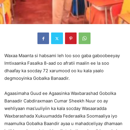
Waxaa Maanta si habsami leh loo soo gaba gaboobeeyay
Imtixaanka Fasalka 8-aad oo afratii maalin ee la soo
dhaafay ka socday 72 xarumood oo ku kala yaalo
degmooyinka Gobalka Banaadir.
Agaasimaha Guud ee Agaasinka Waxbarashad Gobolka
Banaadir Cabdiraxmaan Cumar Sheekh Nuur oo ay
wehliyaan mas’uuliyiin ka kala socday Wasaaradda
Waxbarashada Xukuumadda Federaalka Soomaaliya iyo
maamulka Gobalka Baandir ayaa u mahadceliyay dhamaan