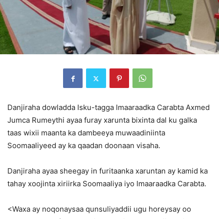
Danjiraha dowladda Isku-tagga Imaaraadka Carabta Axmed
Jumca Rumeythi ayaa furay xarunta bixinta dal ku galka
taas wixii maanta ka dambeeya muwaadiniinta
Soomaaliyeed ay ka qaadan doonaan visaha.
Danjiraha ayaa sheegay in furitaanka xaruntan ay kamid ka
tahay xoojinta xiriirka Soomaaliya iyo Imaaraadka Carabta.
<Waxa ay noqonaysaa qunsuliyaddii ugu horeysay oo