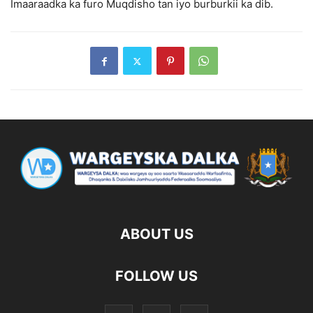
Imaaraadka ka furo Muqdisho tan iyo burburkii ka dib.
ABOUT US
FOLLOW US