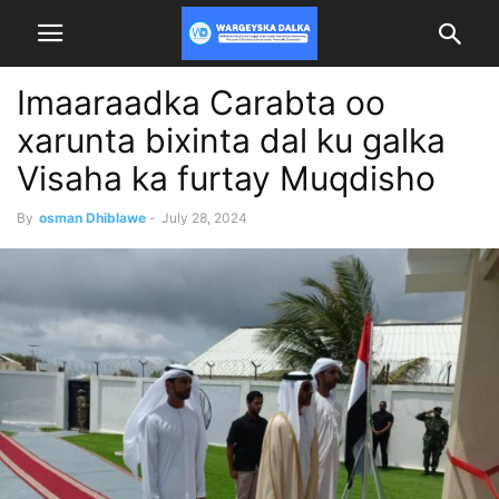
Imaaraadka Carabta oo
xarunta bixinta dal ku galka
Visaha ka furtay Muqdisho
By
osman Dhiblawe
-
July 28, 2024