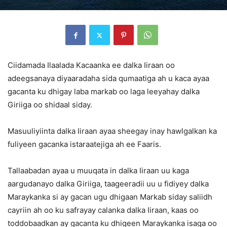
Ciidamada Ilaalada Kacaanka ee dalka Iiraan oo
adeegsanaya diyaaradaha sida qumaatiga ah u kaca ayaa
gacanta ku dhigay laba markab oo laga leeyahay dalka
Giriiga oo shidaal siday.
Masuuliyiinta dalka Iiraan ayaa sheegay inay hawlgalkan ka
fuliyeen gacanka istaraatejiga ah ee Faaris.
Tallaabadan ayaa u muuqata in dalka Iiraan uu kaga
aargudanayo dalka Giriiga, taageeradii uu u fidiyey dalka
Maraykanka si ay gacan ugu dhigaan Markab siday saliidh
cayriin ah oo ku safrayay calanka dalka Iiraan, kaas oo
toddobaadkan ay gacanta ku dhigeen Maraykanka isaga oo