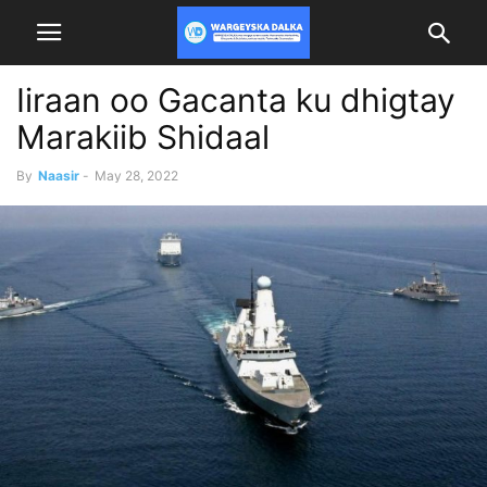
Iiraan oo Gacanta ku dhigtay
Marakiib Shidaal
By
Naasir
-
May 28, 2022