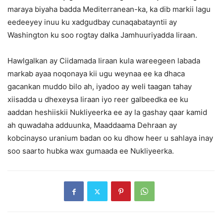
maraya biyaha badda Mediterranean-ka, ka dib markii lagu
eedeeyey inuu ku xadgudbay cunaqabatayntii ay
Washington ku soo rogtay dalka Jamhuuriyadda Iiraan.
Hawlgalkan ay Ciidamada Iiraan kula wareegeen labada
markab ayaa noqonaya kii ugu weynaa ee ka dhaca
gacankan muddo bilo ah, iyadoo ay weli taagan tahay
xiisadda u dhexeysa Iiraan iyo reer galbeedka ee ku
aaddan heshiiskii Nukliyeerka ee ay la gashay qaar kamid
ah quwadaha adduunka, Maaddaama Dehraan ay
kobcinayso uranium badan oo ku dhow heer u sahlaya inay
soo saarto hubka wax gumaada ee Nukliyeerka.