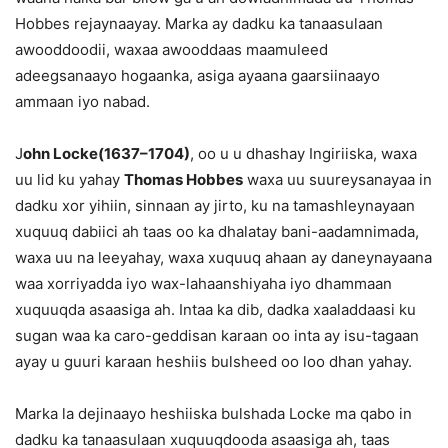
Hobbes rejaynaayay. Marka ay dadku ka tanaasulaan
awooddoodii, waxaa awooddaas maamuleed
adeegsanaayo hogaanka, asiga ayaana gaarsiinaayo
ammaan iyo nabad.
J
ohn Locke(1637–1704)
, oo u u dhashay Ingiriiska, waxa
uu lid ku yahay
Thomas Hobbes
waxa uu suureysanayaa in
dadku xor yihiin, sinnaan ay jirto, ku na tamashleynayaan
xuquuq dabiici ah taas oo ka dhalatay bani-aadamnimada,
waxa uu na leeyahay, waxa xuquuq ahaan ay daneynayaana
waa xorriyadda iyo wax-lahaanshiyaha iyo dhammaan
xuquuqda asaasiga ah. Intaa ka dib, dadka xaaladdaasi ku
sugan waa ka caro-geddisan karaan oo inta ay isu-tagaan
ayay u guuri karaan heshiis bulsheed oo loo dhan yahay.
Marka la dejinaayo heshiiska bulshada Locke ma qabo in
dadku ka tanaasulaan xuquuqdooda asaasiga ah, taas