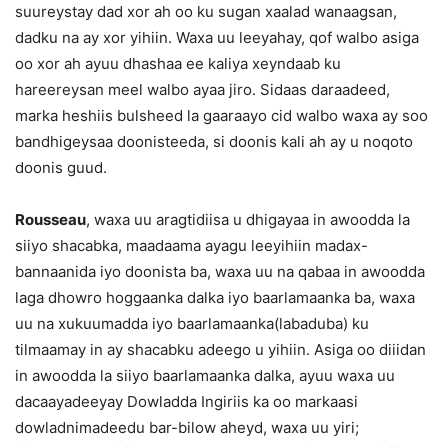
suureystay dad xor ah oo ku sugan xaalad wanaagsan,
dadku na ay xor yihiin. Waxa uu leeyahay, qof walbo asiga
oo xor ah ayuu dhashaa ee kaliya xeyndaab ku
hareereysan meel walbo ayaa jiro. Sidaas daraadeed,
marka heshiis bulsheed la gaaraayo cid walbo waxa ay soo
bandhigeysaa doonisteeda, si doonis kali ah ay u noqoto
doonis guud.
Rousseau
, waxa uu aragtidiisa u dhigayaa in awoodda la
siiyo shacabka, maadaama ayagu leeyihiin madax-
bannaanida iyo doonista ba, waxa uu na qabaa in awoodda
laga dhowro hoggaanka dalka iyo baarlamaanka ba, waxa
uu na xukuumadda iyo baarlamaanka(labaduba) ku
tilmaamay in ay shacabku adeego u yihiin. Asiga oo diiidan
in awoodda la siiyo baarlamaanka dalka, ayuu waxa uu
dacaayadeeyay Dowladda Ingiriis ka oo markaasi
dowladnimadeedu bar-bilow aheyd, waxa uu yiri;