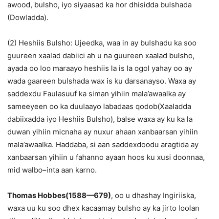
awood, bulsho, iyo siyaasad ka hor dhisidda bulshada
(Dowladda).
(2) Heshiis Bulsho: Ujeedka, waa in ay bulshadu ka soo
guureen xaalad dabiici ah u na guureen xaalad bulsho,
ayada oo loo maraayo heshiis la is la ogol yahay oo ay
wada gaareen bulshada wax is ku darsanayso. Waxa ay
saddexdu Faulasuuf ka siman yihiin mala’awaalka ay
sameeyeen oo ka duulaayo labadaas qodob(Xaaladda
dabiixadda iyo Heshiis Bulsho), balse waxa ay ku ka la
duwan yihiin micnaha ay nuxur ahaan xanbaarsan yihiin
mala’awaalka. Haddaba, si aan saddexdoodu aragtida ay
xanbaarsan yihiin u fahanno ayaan hoos ku xusi doonnaa,
mid walbo–inta aan karno.
Thomas Hobbes(1588—679)
, oo u dhashay Ingiriiska,
waxa uu ku soo dhex kacaamay bulsho ay ka jirto loolan