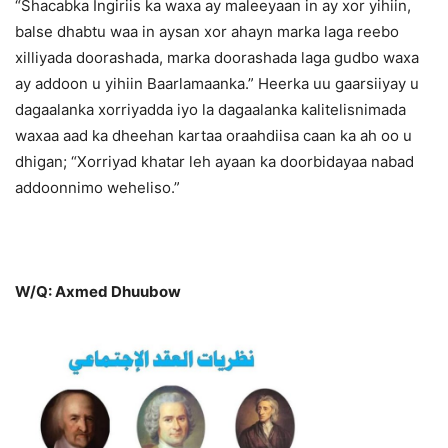
“Shacabka Ingiriis ka waxa ay maleeyaan in ay xor yihiin,
balse dhabtu waa in aysan xor ahayn marka laga reebo
xilliyada doorashada, marka doorashada laga gudbo waxa
ay addoon u yihiin Baarlamaanka.” Heerka uu gaarsiiyay u
dagaalanka xorriyadda iyo la dagaalanka kalitelisnimada
waxaa aad ka dheehan kartaa oraahdiisa caan ka ah oo u
dhigan; “Xorriyad khatar leh ayaan ka doorbidayaa nabad
addoonnimo weheliso.”
W/Q: Axmed Dhuubow