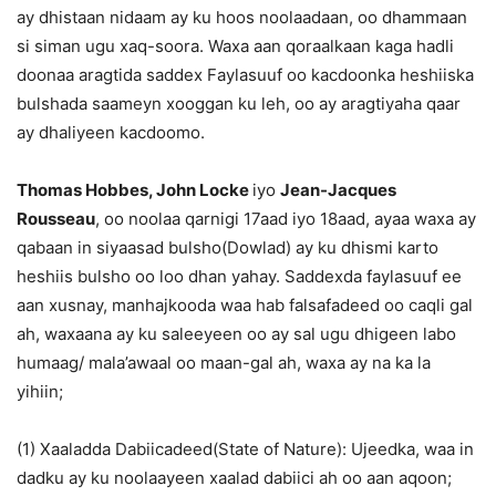
ay dhistaan nidaam ay ku hoos noolaadaan, oo dhammaan
si siman ugu xaq-soora. Waxa aan qoraalkaan kaga hadli
doonaa aragtida saddex Faylasuuf oo kacdoonka heshiiska
bulshada saameyn xooggan ku leh, oo ay aragtiyaha qaar
ay dhaliyeen kacdoomo.
Thomas Hobbes, John Locke
iyo
Jean-Jacques
Rousseau
, oo noolaa qarnigi 17aad iyo 18aad, ayaa waxa ay
qabaan in siyaasad bulsho(Dowlad) ay ku dhismi karto
heshiis bulsho oo loo dhan yahay. Saddexda faylasuuf ee
aan xusnay, manhajkooda waa hab falsafadeed oo caqli gal
ah, waxaana ay ku saleeyeen oo ay sal ugu dhigeen labo
humaag/ mala’awaal oo maan-gal ah, waxa ay na ka la
yihiin;
(1) Xaaladda Dabiicadeed(State of Nature): Ujeedka, waa in
dadku ay ku noolaayeen xaalad dabiici ah oo aan aqoon;