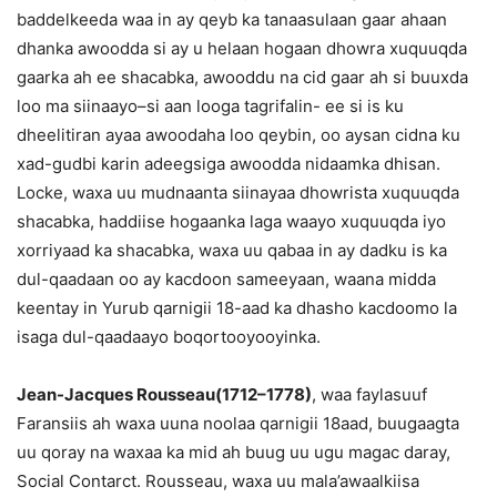
baddelkeeda waa in ay qeyb ka tanaasulaan gaar ahaan
dhanka awoodda si ay u helaan hogaan dhowra xuquuqda
gaarka ah ee shacabka, awooddu na cid gaar ah si buuxda
loo ma siinaayo–si aan looga tagrifalin- ee si is ku
dheelitiran ayaa awoodaha loo qeybin, oo aysan cidna ku
xad-gudbi karin adeegsiga awoodda nidaamka dhisan.
Locke, waxa uu mudnaanta siinayaa dhowrista xuquuqda
shacabka, haddiise hogaanka laga waayo xuquuqda iyo
xorriyaad ka shacabka, waxa uu qabaa in ay dadku is ka
dul-qaadaan oo ay kacdoon sameeyaan, waana midda
keentay in Yurub qarnigii 18-aad ka dhasho kacdoomo la
isaga dul-qaadaayo boqortooyooyinka.
Jean-Jacques Rousseau(1712–1778)
, waa faylasuuf
Faransiis ah waxa uuna noolaa qarnigii 18aad, buugaagta
uu qoray na waxaa ka mid ah buug uu ugu magac daray,
Social Contarct. Rousseau, waxa uu mala’awaalkiisa