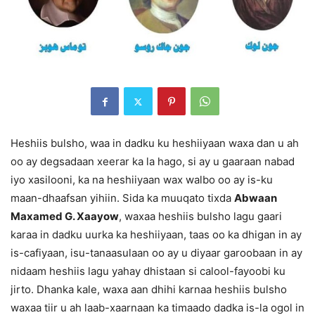
Heshiis bulsho, waa in dadku ku heshiiyaan waxa dan u ah
oo ay degsadaan xeerar ka la hago, si ay u gaaraan nabad
iyo xasilooni, ka na heshiiyaan wax walbo oo ay is-ku
maan-dhaafsan yihiin. Sida ka muuqato tixda
Abwaan
Maxamed G. Xaayow
, waxaa heshiis bulsho lagu gaari
karaa in dadku uurka ka heshiiyaan, taas oo ka dhigan in ay
is-cafiyaan, isu-tanaasulaan oo ay u diyaar garoobaan in ay
nidaam heshiis lagu yahay dhistaan si calool-fayoobi ku
jirto. Dhanka kale, waxa aan dhihi karnaa heshiis bulsho
waxaa tiir u ah laab-xaarnaan ka timaado dadka is-la ogol in