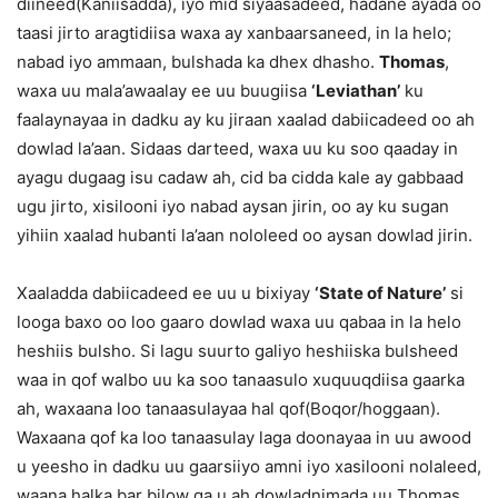
diineed(Kaniisadda), iyo mid siyaasadeed, hadane ayada oo
taasi jirto aragtidiisa waxa ay xanbaarsaneed, in la helo;
nabad iyo ammaan, bulshada ka dhex dhasho.
Thomas
,
waxa uu mala’awaalay ee uu buugiisa
‘Leviathan’
ku
faalaynayaa in dadku ay ku jiraan xaalad dabiicadeed oo ah
dowlad la’aan. Sidaas darteed, waxa uu ku soo qaaday in
ayagu dugaag isu cadaw ah, cid ba cidda kale ay gabbaad
ugu jirto, xisilooni iyo nabad aysan jirin, oo ay ku sugan
yihiin xaalad hubanti la’aan nololeed oo aysan dowlad jirin.
Xaaladda dabiicadeed ee uu u bixiyay
‘State of Nature’
si
looga baxo oo loo gaaro dowlad waxa uu qabaa in la helo
heshiis bulsho. Si lagu suurto galiyo heshiiska bulsheed
waa in qof walbo uu ka soo tanaasulo xuquuqdiisa gaarka
ah, waxaana loo tanaasulayaa hal qof(Boqor/hoggaan).
Waxaana qof ka loo tanaasulay laga doonayaa in uu awood
u yeesho in dadku uu gaarsiiyo amni iyo xasilooni nolaleed,
waana halka bar bilow ga u ah dowladnimada uu Thomas