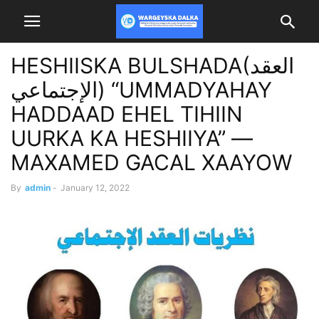
HESHIISKA BULSHADA(العقد
الإجتماعي) “UMMADYAHAY
HADDAAD EHEL TIHIIN
UURKA KA HESHIIYA” —
MAXAMED GACAL XAAYOW
By
admin
-
January 12, 2022