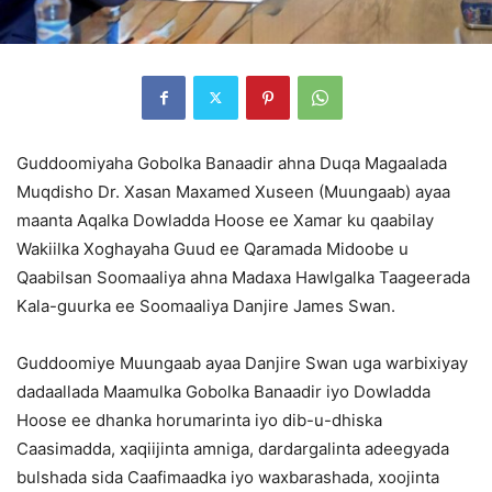
Guddoomiyaha Gobolka Banaadir ahna Duqa Magaalada
Muqdisho Dr. Xasan Maxamed Xuseen (Muungaab) ayaa
maanta Aqalka Dowladda Hoose ee Xamar ku qaabilay
Wakiilka Xoghayaha Guud ee Qaramada Midoobe u
Qaabilsan Soomaaliya ahna Madaxa Hawlgalka Taageerada
Kala-guurka ee Soomaaliya Danjire James Swan.
Guddoomiye Muungaab ayaa Danjire Swan uga warbixiyay
dadaallada Maamulka Gobolka Banaadir iyo Dowladda
Hoose ee dhanka horumarinta iyo dib-u-dhiska
Caasimadda, xaqiijinta amniga, dardargalinta adeegyada
bulshada sida Caafimaadka iyo waxbarashada, xoojinta