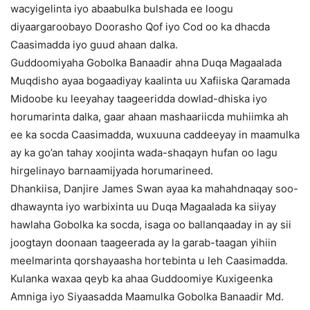
wacyigelinta iyo abaabulka bulshada ee loogu
diyaargaroobayo Doorasho Qof iyo Cod oo ka dhacda
Caasimadda iyo guud ahaan dalka.
Guddoomiyaha Gobolka Banaadir ahna Duqa Magaalada
Muqdisho ayaa bogaadiyay kaalinta uu Xafiiska Qaramada
Midoobe ku leeyahay taageeridda dowlad-dhiska iyo
horumarinta dalka, gaar ahaan mashaariicda muhiimka ah
ee ka socda Caasimadda, wuxuuna caddeeyay in maamulka
ay ka go’an tahay xoojinta wada-shaqayn hufan oo lagu
hirgelinayo barnaamijyada horumarineed.
Dhankiisa, Danjire James Swan ayaa ka mahahdnaqay soo-
dhawaynta iyo warbixinta uu Duqa Magaalada ka siiyay
hawlaha Gobolka ka socda, isaga oo ballanqaaday in ay sii
joogtayn doonaan taageerada ay la garab-taagan yihiin
meelmarinta qorshayaasha hortebinta u leh Caasimadda.
Kulanka waxaa qeyb ka ahaa Guddoomiye Kuxigeenka
Amniga iyo Siyaasadda Maamulka Gobolka Banaadir Md.