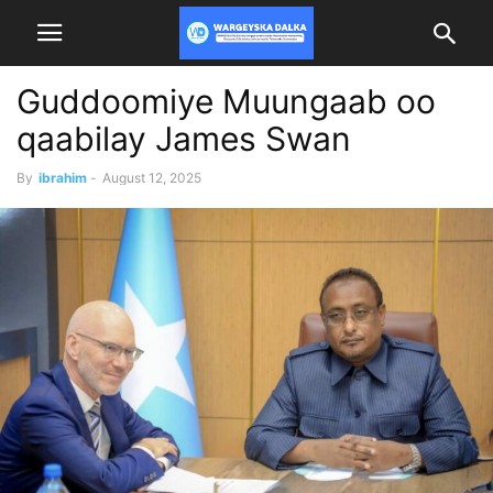
Guddoomiye Muungaab oo
qaabilay James Swan
By
ibrahim
-
August 12, 2025