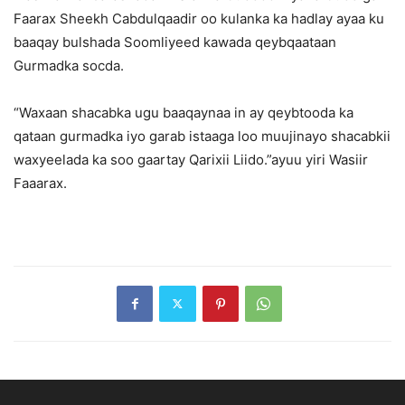
Faarax Sheekh Cabdulqaadir oo kulanka ka hadlay ayaa ku
baaqay bulshada Soomliyeed kawada qeybqaataan
Gurmadka socda.
“Waxaan shacabka ugu baaqaynaa in ay qeybtooda ka
qataan gurmadka iyo garab istaaga loo muujinayo shacabkii
waxyeelada ka soo gaartay Qarixii Liido.”ayuu yiri Wasiir
Faaarax.