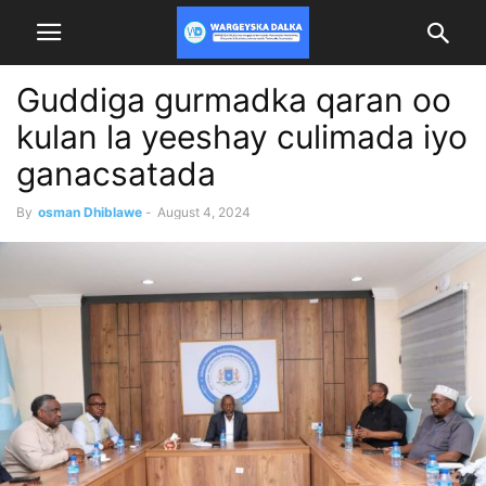
Guddiga gurmadka qaran oo
kulan la yeeshay culimada iyo
ganacsatada
By
osman Dhiblawe
-
August 4, 2024