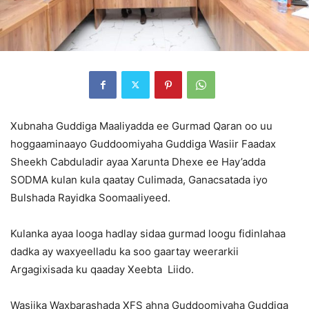
Xubnaha Guddiga Maaliyadda ee Gurmad Qaran oo uu
hoggaaminaayo Guddoomiyaha Guddiga Wasiir Faadax
Sheekh Cabduladir ayaa Xarunta Dhexe ee Hay’adda
SODMA kulan kula qaatay Culimada, Ganacsatada iyo
Bulshada Rayidka Soomaaliyeed.
Kulanka ayaa looga hadlay sidaa gurmad loogu fidinlahaa
dadka ay waxyeelladu ka soo gaartay weerarkii
Argagixisada ku qaaday Xeebta Liido.
Wasiika Waxbarashada XFS ahna Guddoomiyaha Guddiga