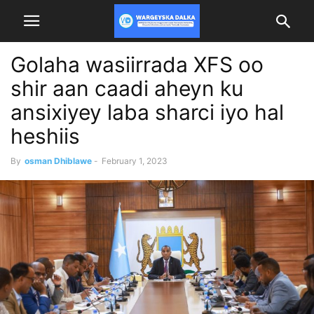
Golaha wasiirrada XFS oo
shir aan caadi aheyn ku
ansixiyey laba sharci iyo hal
heshiis
By
osman Dhiblawe
-
February 1, 2023