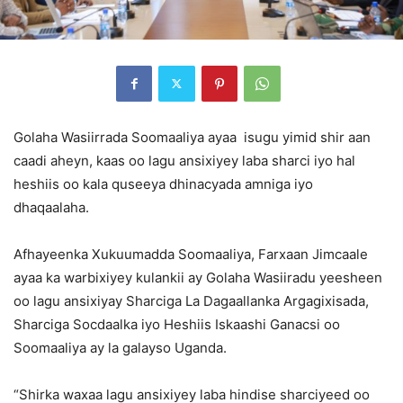
Golaha Wasiirrada Soomaaliya ayaa isugu yimid shir aan
caadi aheyn, kaas oo lagu ansixiyey laba sharci iyo hal
heshiis oo kala quseeya dhinacyada amniga iyo
dhaqaalaha.
Afhayeenka Xukuumadda Soomaaliya, Farxaan Jimcaale
ayaa ka warbixiyey kulankii ay Golaha Wasiiradu yeesheen
oo lagu ansixiyay Sharciga La Dagaallanka Argagixisada,
Sharciga Socdaalka iyo Heshiis Iskaashi Ganacsi oo
Soomaaliya ay la galayso Uganda.
“Shirka waxaa lagu ansixiyey laba hindise sharciyeed oo