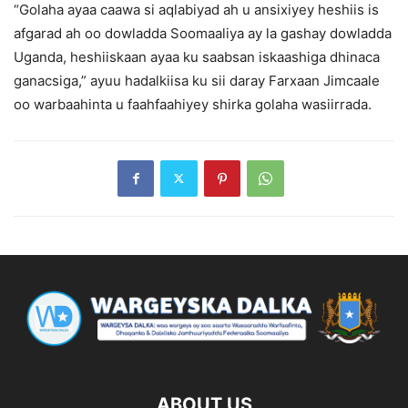
“Golaha ayaa caawa si aqlabiyad ah u ansixiyey heshiis is
afgarad ah oo dowladda Soomaaliya ay la gashay dowladda
Uganda, heshiiskaan ayaa ku saabsan iskaashiga dhinaca
ganacsiga,” ayuu hadalkiisa ku sii daray Farxaan Jimcaale
oo warbaahinta u faahfaahiyey shirka golaha wasiirrada.
ABOUT US