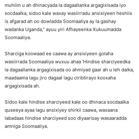
muhiim u ah dhinacyada la dagaallanka argagixisada iyo
socdaalka, sidoo kale waxay wasiirradu ansixiyeen heshiis
is afgarad ah oo dowladda Soomaaliya ay la gashay
wadanka Uganda,” ayuu yiri Afhayeenka Xukuumadda
Soomaaliya.
Sharciga koowaad ee caawa ay ansixiyeen golaha
wasiirrada Soomaaliya wuxuu ahaa ‘Hindise sharciyeedka
la dagaallanka argagixisada oo ahmiyad gaar ah u leh dalka,
maadaama lagu jiro dagaal lagu ciribtirayo kooxaha
argagixisada ah.
Sidoo kale hindise sharciyeed kale oo dhinaca socdaalka
quseeya ayaa lagu ansixiyey shirkii caawa, waxaana
labadaas hindise sharciyeed soo diyaarisay wasaaradda
amniga Soomaaliya.