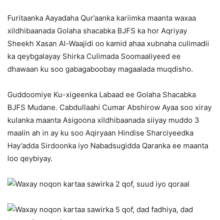
Furitaanka Aayadaha Qur’aanka kariimka maanta waxaa
xildhibaanada Golaha shacabka BJFS ka hor Aqriyay
Sheekh Xasan Al-Waajidi oo kamid ahaa xubnaha culimadii
ka qeybgalayay Shirka Culimada Soomaaliyeed ee
dhawaan ku soo gabagaboobay magaalada muqdisho.
Guddoomiye Ku-xigeenka Labaad ee Golaha Shacabka
BJFS Mudane. Cabdullaahi Cumar Abshirow Ayaa soo xiray
kulanka maanta Asigoona xildhibaanada siiyay muddo 3
maalin ah in ay ku soo Aqiryaan Hindise Sharciyeedka
Hay’adda Sirdoonka iyo Nabadsugidda Qaranka ee maanta
loo qeybiyay.