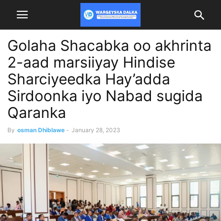
Golaha Shacabka oo akhrinta
2-aad marsiiyay Hindise
Sharciyeedka Hay’adda
Sirdoonka iyo Nabad sugida
Qaranka
By
osman Dhiblawe
-
January 28, 2023