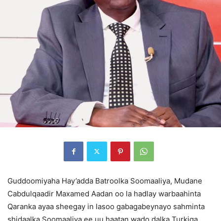
Guddoomiyaha Hay’adda Batroolka Soomaaliya, Mudane
Cabdulqaadir Maxamed Aadan oo la hadlay warbaahinta
Qaranka ayaa sheegay in lasoo gabagabeynayo sahminta
shidaalka Soomaaliya ee uu haatan wado dalka Turkiga