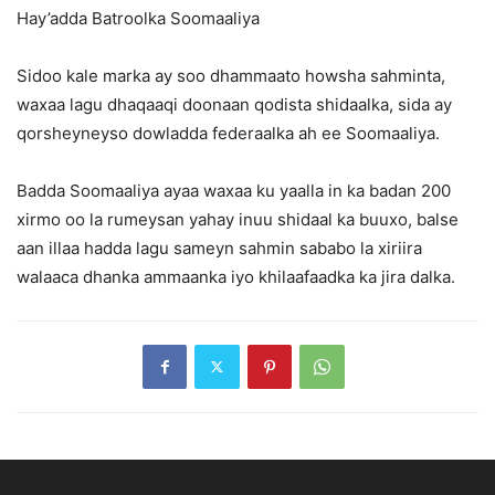
Hay’adda Batroolka Soomaaliya
Sidoo kale marka ay soo dhammaato howsha sahminta,
waxaa lagu dhaqaaqi doonaan qodista shidaalka, sida ay
qorsheyneyso dowladda federaalka ah ee Soomaaliya.
Badda Soomaaliya ayaa waxaa ku yaalla in ka badan 200
xirmo oo la rumeysan yahay inuu shidaal ka buuxo, balse
aan illaa hadda lagu sameyn sahmin sababo la xiriira
walaaca dhanka ammaanka iyo khilaafaadka ka jira dalka.