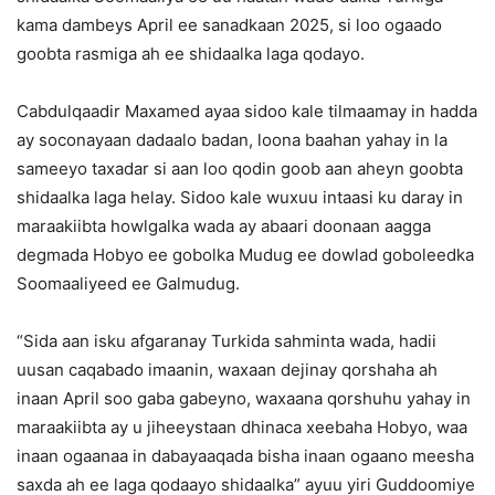
kama dambeys April ee sanadkaan 2025, si loo ogaado
goobta rasmiga ah ee shidaalka laga qodayo.
Cabdulqaadir Maxamed ayaa sidoo kale tilmaamay in hadda
ay soconayaan dadaalo badan, loona baahan yahay in la
sameeyo taxadar si aan loo qodin goob aan aheyn goobta
shidaalka laga helay. Sidoo kale wuxuu intaasi ku daray in
maraakiibta howlgalka wada ay abaari doonaan aagga
degmada Hobyo ee gobolka Mudug ee dowlad goboleedka
Soomaaliyeed ee Galmudug.
“Sida aan isku afgaranay Turkida sahminta wada, hadii
uusan caqabado imaanin, waxaan dejinay qorshaha ah
inaan April soo gaba gabeyno, waxaana qorshuhu yahay in
maraakiibta ay u jiheeystaan dhinaca xeebaha Hobyo, waa
inaan ogaanaa in dabayaaqada bisha inaan ogaano meesha
saxda ah ee laga qodaayo shidaalka” ayuu yiri Guddoomiye