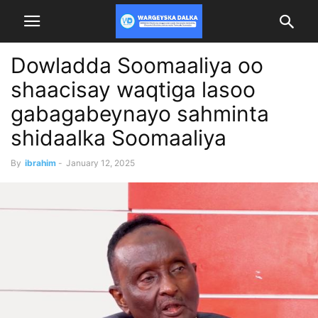
Dowladda Soomaaliya oo
shaacisay waqtiga lasoo
gabagabeynayo sahminta
shidaalka Soomaaliya
By
ibrahim
-
January 12, 2025