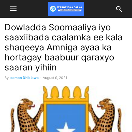
Dowladda Soomaaliya iyo
saaxiibada caalamka ee kala
shaqeeya Amniga ayaa ka
hortagay baabuur qaraxyo
saaran yihiin
By
osman Dhiblawe
-
August 9, 2021