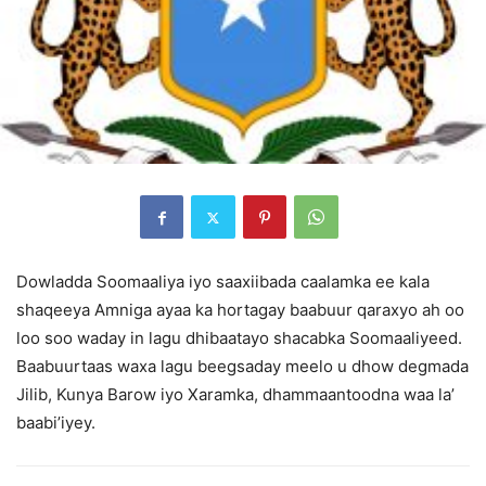
Dowladda Soomaaliya iyo saaxiibada caalamka ee kala
shaqeeya Amniga ayaa ka hortagay baabuur qaraxyo ah oo
loo soo waday in lagu dhibaatayo shacabka Soomaaliyeed.
Baabuurtaas waxa lagu beegsaday meelo u dhow degmada
Jilib, Kunya Barow iyo Xaramka, dhammaantoodna waa la’
baabi’iyey.