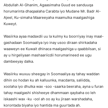
Abdullah Al-Ghanim, Agaasimaha Guud ee sanduuqa
horumarinta dhaqaalaha Carabta iyo Mudane Mr. Badr Al-
Ajeel, Ku-simaha Maareeyaha maamulka maalgashiga
Kuweyt.
Wasiirka ayaa madaxdii uu la kulmy ku boorriyay inay maal-
gashadaan Soomaaliya iyo inay usoo diraan shirkadaha
waaweyn ee Kuwait dhinaca maalgashiga u qaabbilsan, si
ay u hirgeliyaan mashaariicdii horumarineed ee ugu
dambeeyay dalka.
Wasiirku wuxuu sheegay in Soomaaliya ay tahay waddan
dihin oo hodan ku ah kalluunka, macdanta, saliidda,
xoolaha iyo dhulka wax -soo -saarka beeraha, ayna u furan
tahay maalgashi shisheeye dhammaan qaybaha oo leh
iskaashi wax -ku -ool ah oo ay ku jiraan warshadaha,
korontada biyaha iyo hantida ma guurtada ah.