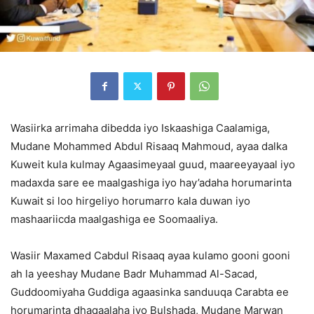
Wasiirka arrimaha dibedda iyo Iskaashiga Caalamiga,
Mudane Mohammed Abdul Risaaq Mahmoud, ayaa dalka
Kuweit kula kulmay Agaasimeyaal guud, maareeyayaal iyo
madaxda sare ee maalgashiga iyo hay’adaha horumarinta
Kuwait si loo hirgeliyo horumarro kala duwan iyo
mashaariicda maalgashiga ee Soomaaliya.
Wasiir Maxamed Cabdul Risaaq ayaa kulamo gooni gooni
ah la yeeshay Mudane Badr Muhammad Al-Sacad,
Guddoomiyaha Guddiga agaasinka sanduuqa Carabta ee
horumarinta dhaqaalaha iyo Bulshada, Mudane Marwan