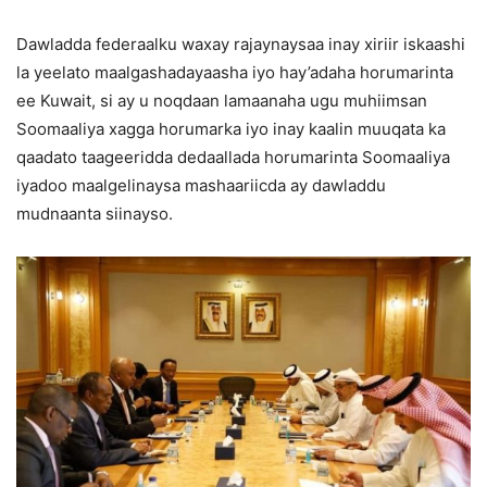
Dawladda federaalku waxay rajaynaysaa inay xiriir iskaashi
la yeelato maalgashadayaasha iyo hay’adaha horumarinta
ee Kuwait, si ay u noqdaan lamaanaha ugu muhiimsan
Soomaaliya xagga horumarka iyo inay kaalin muuqata ka
qaadato taageeridda dedaallada horumarinta Soomaaliya
iyadoo maalgelinaysa mashaariicda ay dawladdu
mudnaanta siinayso.