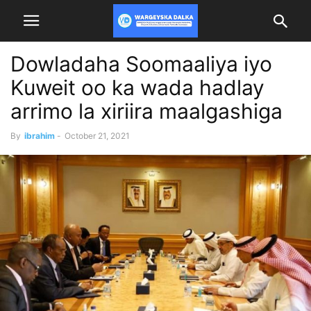
Dowladaha Soomaaliya iyo
Kuweit oo ka wada hadlay
arrimo la xiriira maalgashiga
By
ibrahim
-
October 21, 2021