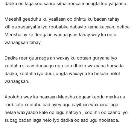
dabka oo laga soo saaro siiba nooca madagta loo yaqaano.
Meeshii geeduhu ku yaallaan oo dhirtu ku badan tahay
xilliga xagaayaha iyo roobabka dabaylo kama kacaan, eeliba
Meesha ay ka deegaan wanaagsan tahay wey ka nolol
wanaagsan tahay.
Dadka reer guuraaga ah waxay ku ootaan guryaha iyo
xoolaha si aan dugaagu ugu soo dhicin waxaana harsada
dadka, xoolaha iyo duurjoogta waxayna ka helaan nolol
wanaagsan.
Xooluhu wey ku naaxaan Meesha degaankeedu marka uu
roobsato xooluhu aad ayey ugu cayilaan waxaana laga
helaa waxyaabo kale oo lagu nafciyo , xoolihii oo caano iyo
subag badan laga helo iyo dadka oo aad ugu noolaada.