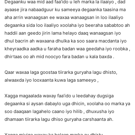
Degaanku waa mid aad faa’ido u leh marka la ilaaiyo , dad
ayaase jira nabaadguur ku sameeya degaanka taasina ma
aha arrin wanaagsan ee waxaa wanaagsan in loo ilaaliyo
degaanka sida loo ilaaliyo xoolaha iyo beeraha sababtoo ah
haddii aan geedo jirin lama helayo daaq wanaagsan iyo
dhul bacrin ah waxaana dhulka ka soo saara macdanta iyo
kheyraadka aadka u faraha badan waa geedaha iyo roobka ,
dhirtaas oo ah mid noocyo fara badan u kala baxda .
Qaar waxaa laga goostaa tiirarka guryaha lagu dhisto,
alwaaxda iyo looxaanta kuwa laga sameeyo ,
Xagga magaalada waxay faa’ido u leedahay dugsiga
degaanka si aysan dabaylo uga dhicin, xoolaha oo marka ya
soo daaqaan lagahelo caano iyo hilib , dhuxusha iyo
dhamaan tiirarka lagu dhiso guryaha carshaanta ah.
Xagga miyiga waxay ka helaan marka ay dhirtu