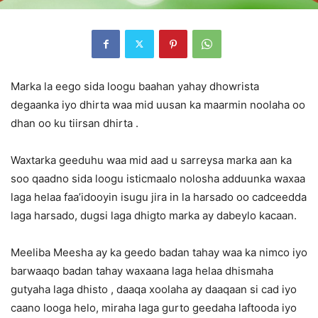
Marka la eego sida loogu baahan yahay dhowrista
degaanka iyo dhirta waa mid uusan ka maarmin noolaha oo
dhan oo ku tiirsan dhirta .
Waxtarka geeduhu waa mid aad u sarreysa marka aan ka
soo qaadno sida loogu isticmaalo nolosha adduunka waxaa
laga helaa faa’idooyin isugu jira in la harsado oo cadceedda
laga harsado, dugsi laga dhigto marka ay dabeylo kacaan.
Meeliba Meesha ay ka geedo badan tahay waa ka nimco iyo
barwaaqo badan tahay waxaana laga helaa dhismaha
gutyaha laga dhisto , daaqa xoolaha ay daaqaan si cad iyo
caano looga helo, miraha laga gurto geedaha laftooda iyo