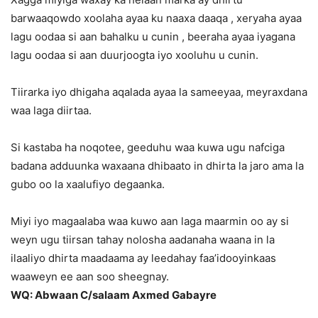
barwaaqowdo xoolaha ayaa ku naaxa daaqa , xeryaha ayaa
lagu oodaa si aan bahalku u cunin , beeraha ayaa iyagana
lagu oodaa si aan duurjoogta iyo xooluhu u cunin.
Tiirarka iyo dhigaha aqalada ayaa la sameeyaa, meyraxdana
waa laga diirtaa.
Si kastaba ha noqotee, geeduhu waa kuwa ugu nafciga
badana adduunka waxaana dhibaato in dhirta la jaro ama la
gubo oo la xaalufiyo degaanka.
Miyi iyo magaalaba waa kuwo aan laga maarmin oo ay si
weyn ugu tiirsan tahay nolosha aadanaha waana in la
ilaaliyo dhirta maadaama ay leedahay faa’idooyinkaas
waaweyn ee aan soo sheegnay.
WQ: Abwaan C/salaam Axmed Gabayre