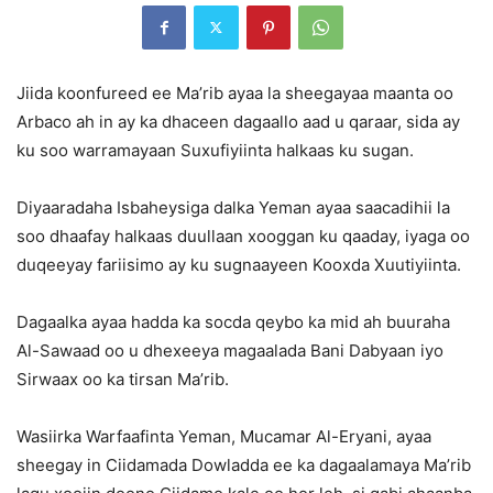
Jiida koonfureed ee Ma’rib ayaa la sheegayaa maanta oo
Arbaco ah in ay ka dhaceen dagaallo aad u qaraar, sida ay
ku soo warramayaan Suxufiyiinta halkaas ku sugan.
Diyaaradaha Isbaheysiga dalka Yeman ayaa saacadihii la
soo dhaafay halkaas duullaan xooggan ku qaaday, iyaga oo
duqeeyay fariisimo ay ku sugnaayeen Kooxda Xuutiyiinta.
Dagaalka ayaa hadda ka socda qeybo ka mid ah buuraha
Al-Sawaad ​​oo u dhexeeya magaalada Bani Dabyaan iyo
Sirwaax oo ka tirsan Ma’rib.
Wasiirka Warfaafinta Yeman, Mucamar Al-Eryani, ayaa
sheegay in Ciidamada Dowladda ee ka dagaalamaya Ma’rib