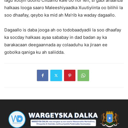
lagu xoojin doono Ciidamo kale oo hor leh, si gabi ahaanba
halkaas looga saaro Maleeshiyaadka Xuutiyiinta oo bilihii la
soo dhaafay, qeybo ka mid ah Ma’rib ka waday dagaallo.
Dagaallo is daba jooga ah oo todobaadyadii la soo dhaafay
ka socday halkaas ayaa sababay in dad badan ay ka
barakacaan deegaannada ay colaaduhu ka jiraan ee
gobolka qaniga ku ah saliidda.