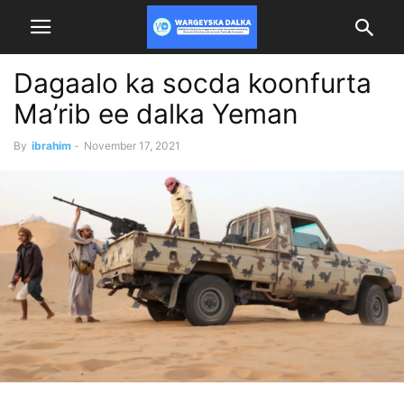
Dagaalo ka socda koonfurta
Ma’rib ee dalka Yeman
By
ibrahim
-
November 17, 2021