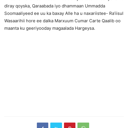
diray qoyska, Qaraabada iyo dhammaan Ummadda
Soomaaliyeed ee uu ka baxay Alle ha u naxariistee- Ra’iisul
Wasaarihii hore ee dalka Marxuum Cumar Carte Qaalib oo
maanta ku geeriyooday magaalada Hargeysa.