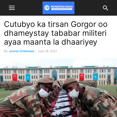
Cutubyo ka tirsan Gorgor oo
dhameystay tababar militeri
ayaa maanta la dhaariyey
By
osman Dhiblawe
-
July 18, 2021