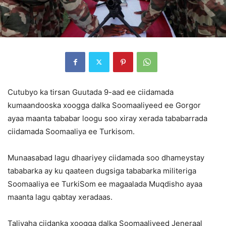
Cutubyo ka tirsan Guutada 9-aad ee ciidamada
kumaandooska xoogga dalka Soomaaliyeed ee Gorgor
ayaa maanta tababar loogu soo xiray xerada tababarrada
ciidamada Soomaaliya ee Turkisom.
Munaasabad lagu dhaariyey ciidamada soo dhameystay
tababarka ay ku qaateen dugsiga tababarka militeriga
Soomaaliya ee TurkiSom ee magaalada Muqdisho ayaa
maanta lagu qabtay xeradaas.
Taliyaha ciidanka xoogga dalka Soomaaliyeed Jeneraal