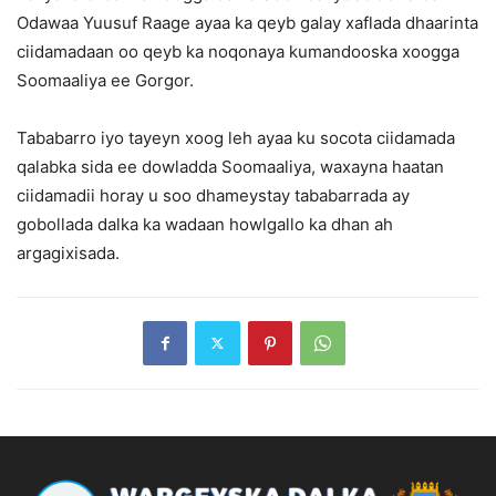
Odawaa Yuusuf Raage ayaa ka qeyb galay xaflada dhaarinta
ciidamadaan oo qeyb ka noqonaya kumandooska xoogga
Soomaaliya ee Gorgor.
Tababarro iyo tayeyn xoog leh ayaa ku socota ciidamada
qalabka sida ee dowladda Soomaaliya, waxayna haatan
ciidamadii horay u soo dhameystay tababarrada ay
gobollada dalka ka wadaan howlgallo ka dhan ah
argagixisada.