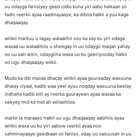
uu odayga fariisiyey geed cidlo kuna yiri aabo halkaan sii
fadhi reerkii ayaa raadinayaaye, ka dibna halkii a yuu kaga
dhaqaaqay.
wiilkii markuu u tagay walaalihii soo ka xay ku yiri odaga
waxaa uu walaalihiis u sheegay in uu odaygii maqan yahay
oo uu san arkin, odaygiina waxa uu ku geeriyooday halkii
oo ugu dhaqaaqay wilkii.
Mudo ka dib maxaa dhacay wiilkii ayaa guursaday waxuuna
dhalay ciyaal, kadib waa yeel ayuu noqday waxuuna beelay
indhaha kadib xilli ay reerka guurayeen ayaa waxaa ka
xeeyey mid ka mid ah wiilashiisa.
markii la maraayo halkii uu ugu dhaqaaqay aabihiis ayaa
wiilkii waxa uu ku yiri aabow reerkii ayaa noo
sahminayaaye geedkaan sii fariiso, oday oo xasuusan in uu