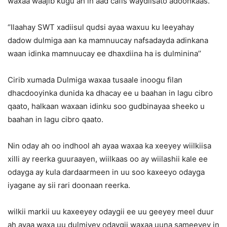
waxaa waajib kugu ah in aad cafis waydiisato adoonkaas.
‘’Ilaahay SWT xadiisul qudsi ayaa waxuu ku leeyahay
dadow dulmiga aan ka mamnuucay nafsadayda adinkana
waan idinka mamnuucay ee dhaxdiina ha is dulminina’’
Cirib xumada Dulmiga waxaa tusaale inoogu filan
dhacdooyinka dunida ka dhacay ee u baahan in lagu cibro
qaato, halkaan waxaan idinku soo gudbinayaa sheeko u
baahan in lagu cibro qaato.
Nin oday ah oo indhool ah ayaa waxaa ka xeeyey wiilkiisa
xilli ay reerka guuraayen, wiilkaas oo ay wiilashii kale ee
odayga ay kula dardaarmeen in uu soo kaxeeyo odayga
iyagane ay sii rari doonaan reerka.
wilkii markii uu kaxeeyey odaygii ee uu geeyey meel duur
ah ayaa waxa uu dulmiyey odaygii waxaa uuna sameeyey in