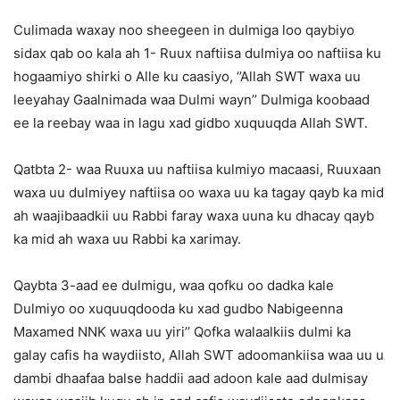
Culimada waxay noo sheegeen in dulmiga loo qaybiyo
sidax qab oo kala ah 1- Ruux naftiisa dulmiya oo naftiisa ku
hogaamiyo shirki o Alle ku caasiyo, ‘’Allah SWT waxa uu
leeyahay Gaalnimada waa Dulmi wayn’’ Dulmiga koobaad
ee la reebay waa in lagu xad gidbo xuquuqda Allah SWT.
Qatbta 2- waa Ruuxa uu naftiisa kulmiyo macaasi, Ruuxaan
waxa uu dulmiyey naftiisa oo waxa uu ka tagay qayb ka mid
ah waajibaadkii uu Rabbi faray waxa uuna ku dhacay qayb
ka mid ah waxa uu Rabbi ka xarimay.
Qaybta 3-aad ee dulmigu, waa qofku oo dadka kale
Dulmiyo oo xuquuqdooda ku xad gudbo Nabigeenna
Maxamed NNK waxa uu yiri’’ Qofka walaalkiis dulmi ka
galay cafis ha waydiisto, Allah SWT adoomankiisa waa uu u
dambi dhaafaa balse haddii aad adoon kale aad dulmisay