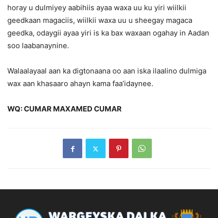
horay u dulmiyey aabihiis ayaa waxa uu ku yiri wiilkii
geedkaan magaciis, wiilkii waxa uu u sheegay magaca
geedka, odaygii ayaa yiri is ka bax waxaan ogahay in Aadan
soo laabanaynine.
Walaalayaal aan ka digtonaana oo aan iska ilaalino dulmiga
wax aan khasaaro ahayn kama faa’idaynee.
WQ: CUMAR MAXAMED CUMAR