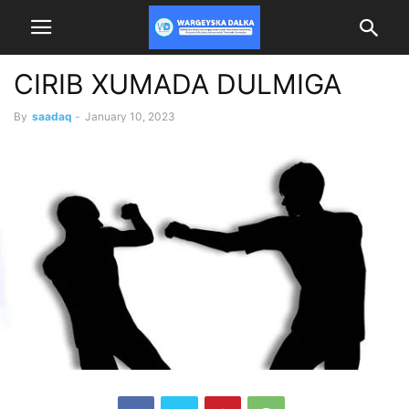
CIRIB XUMADA DULMIGA
By
saadaq
-
January 10, 2023