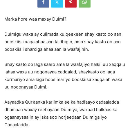
Marka hore waa maxay Dulmi?
Dulmigu waxa ay culimada ku qeexeen shay kasto oo aan
booskiisii xaqa ahaa aan la dhigin, ama shay kasto oo aan
booskiisii sharciga ahaa aan la waafajinin.
Shay kasto oo laga saaro ama la waafajiyo halkii uu xaqqa u
lahaa waxa uu noqonayaa caddalad, shaykasto oo laga
kormariyo ama laga hoos mariyo booskiisa xaqqa ah waxa
uu noqonayaa Dulmi.
Aayaadka Qur’aanka kariimka ee ka hadlaayo cadaaladda
dhamaan waxay reebayaan Dulmiya, waxaad halkaas ka
ogaanaysaa in ay iska soo horjeedaan Dulmiga iyo
Cadaaladda.