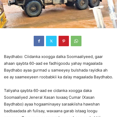
Baydhabo: Ciidanka xoogga dalka Soomaaliyeed, gaar
ahaan qaybta 60-aad ee fadhigoodu yahay magaalada
Baydhabo ayaa gurmad u sameeyey bulshada rayidka ah
ee ay saameeyeen roobabkii ka da’ay magaalada Baydhabo.
Taliyaha qaybta 60-aad ee cidanka xoogga daka
Soomaaliyed Jeneral Xasan Isxaaq Cumar (Xasan
Baydhabo) ayaa hogaaminayey saraakiisha hawshan
badbaadada ah fulisay, waxaana garab istaag loogu