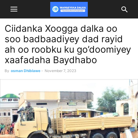
Ciidanka Xoogga dalka oo
soo badbaadiyey dad rayid
ah oo roobku ku go’doomiyey
xaafadaha Baydhabo
By
osman Dhiblawe
-
November 7, 2023