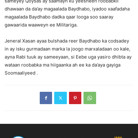
sameyey Qoysas ay saamayn ku yeesheen roobabkii
dhawaan da da’ay magaalada Baydhabo, iyadoo xaafadaha
magaalada Baydhabo dadka qaar looga soo saaray
gawaarida waaweyn ee Militariga.
Jeneral Xasan ayaa bulshada reer Baydhabo ka codsadey
in ay isku gurmadaan marka la joogo marxaladaan oo kale,
ayna Rabi tuuk ay sameeyaan, si Eebe uga yasiro dhibta ay
wataan roobabka ma hiigaanka ah ee ka da’aya gayiga
Soomaaliyeed .