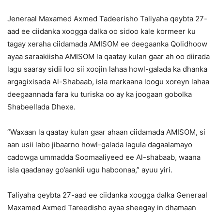
Jeneraal Maxamed Axmed Tadeerisho Taliyaha qeybta 27-
aad ee ciidanka xoogga dalka oo sidoo kale kormeer ku
tagay xeraha ciidamada AMISOM ee deegaanka Qolidhoow
ayaa saraakiisha AMISOM la qaatay kulan gaar ah oo diirada
lagu saaray sidii loo sii xoojin lahaa howl-galada ka dhanka
argagixisada Al-Shabaab, isla markaana loogu xoreyn lahaa
deegaannada fara ku turiska oo ay ka joogaan gobolka
Shabeellada Dhexe.
“Waxaan la qaatay kulan gaar ahaan ciidamada AMISOM, si
aan usii labo jibaarno howl-galada lagula dagaalamayo
cadowga ummadda Soomaaliyeed ee Al-shabaab, waana
isla qaadanay go’aankii ugu haboonaa,” ayuu yiri.
Taliyaha qeybta 27-aad ee ciidanka xoogga dalka Generaal
Maxamed Axmed Tareedisho ayaa sheegay in dhamaan