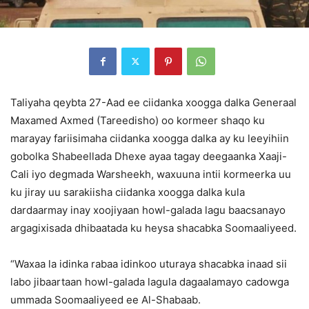
Taliyaha qeybta 27-Aad ee ciidanka xoogga dalka Generaal
Maxamed Axmed (Tareedisho) oo kormeer shaqo ku
marayay fariisimaha ciidanka xoogga dalka ay ku leeyihiin
gobolka Shabeellada Dhexe ayaa tagay deegaanka Xaaji-
Cali iyo degmada Warsheekh, waxuuna intii kormeerka uu
ku jiray uu sarakiisha ciidanka xoogga dalka kula
dardaarmay inay xoojiyaan howl-galada lagu baacsanayo
argagixisada dhibaatada ku heysa shacabka Soomaaliyeed.
“Waxaa la idinka rabaa idinkoo uturaya shacabka inaad sii
labo jibaartaan howl-galada lagula dagaalamayo cadowga
ummada Soomaaliyeed ee Al-Shabaab.