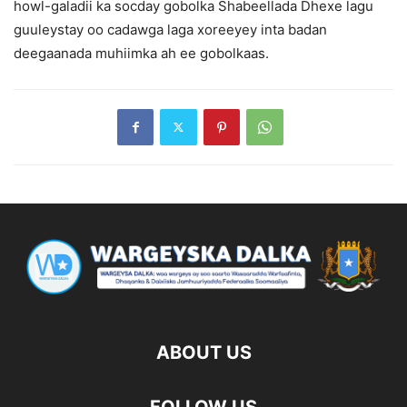
howl-galadii ka socday gobolka Shabeellada Dhexe lagu
guuleystay oo cadawga laga xoreeyey inta badan
deegaanada muhiimka ah ee gobolkaas.
ABOUT US
FOLLOW US