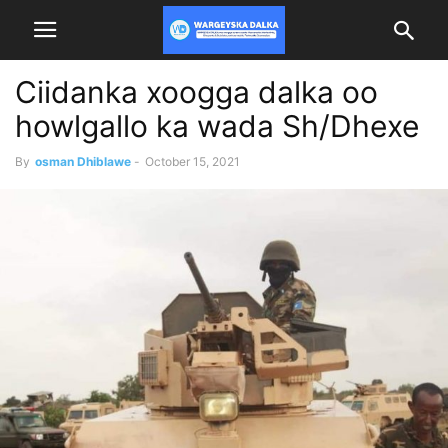
Ciidanka xoogga dalka oo
howlgallo ka wada Sh/Dhexe
By
osman Dhiblawe
-
October 15, 2021