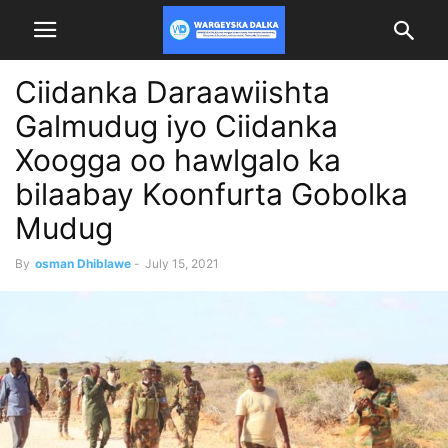
Ciidanka Daraawiishta
Galmudug iyo Ciidanka
Xoogga oo hawlgalo ka
bilaabay Koonfurta Gobolka
Mudug
By
osman Dhiblawe
-
July 15, 2021