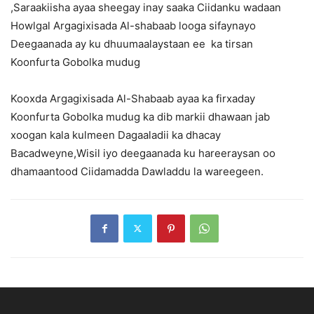
,Saraakiisha ayaa sheegay inay saaka Ciidanku wadaan
Howlgal Argagixisada Al-shabaab looga sifaynayo
Deegaanada ay ku dhuumaalaystaan ee ka tirsan
Koonfurta Gobolka mudug
Kooxda Argagixisada Al-Shabaab ayaa ka firxaday
Koonfurta Gobolka mudug ka dib markii dhawaan jab
xoogan kala kulmeen Dagaaladii ka dhacay
Bacadweyne,Wisil iyo deegaanada ku hareeraysan oo
dhamaantood Ciidamadda Dawladdu la wareegeen.