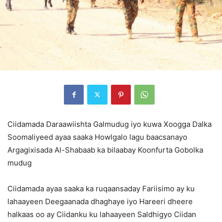
Ciidamada Daraawiishta Galmudug iyo kuwa Xoogga Dalka
Soomaliyeed ayaa saaka Howlgalo lagu baacsanayo
Argagixisada Al-Shabaab ka bilaabay Koonfurta Gobolka
mudug
Ciidamada ayaa saaka ka ruqaansaday Fariisimo ay ku
lahaayeen Deegaanada dhaghaye iyo Hareeri dheere
halkaas oo ay Ciidanku ku lahaayeen Saldhigyo Ciidan