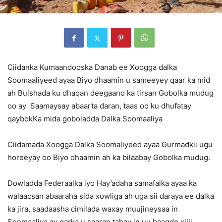
Ciidanka Kumaandooska Danab ee Xoogga dalka
Soomaaliyeed ayaa Biyo dhaamin u sameeyey qaar ka mid
ah Bulshada ku dhaqan deegaano ka tirsan Gobolka mudug
oo ay Saamaysay abaarta daran, taas oo ku dhufatay
qaybokKa mida goboladda Dalka Soomaaliya
Ciidamada Xoogga Dalka Soomaliyeed ayaa Gurmadkii ugu
horeeyay oo Biyo dhaamin ah ka bilaabay Gobolka mudug.
Dowladda Federaalka iyo Hay’adaha samafalka ayaa ka
walaacsan abaaraha sida xowliga ah uga sii daraya ee dalka
ka jira, saadaasha cimilada waxay muujineysaa in
Soomaaliya ay qarka u saaran tahay in uu baaqdo xilli