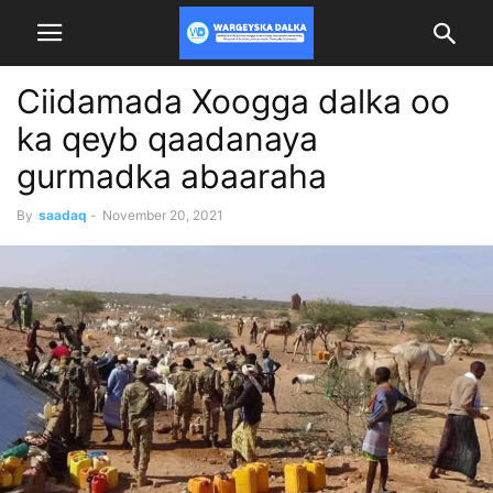
Ciidamada Xoogga dalka oo
ka qeyb qaadanaya
gurmadka abaaraha
By
saadaq
-
November 20, 2021