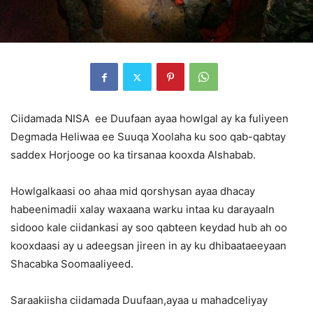
Ciidamada NISA ee Duufaan ayaa howlgal ay ka fuliyeen
Degmada Heliwaa ee Suuqa Xoolaha ku soo qab-qabtay
saddex Horjooge oo ka tirsanaa kooxda Alshabab.
Howlgalkaasi oo ahaa mid qorshysan ayaa dhacay
habeenimadii xalay waxaana warku intaa ku darayaaIn
sidooo kale ciidankasi ay soo qabteen keydad hub ah oo
kooxdaasi ay u adeegsan jireen in ay ku dhibaataeeyaan
Shacabka Soomaaliyeed.
Saraakiisha ciidamada Duufaan,ayaa u mahadceliyay