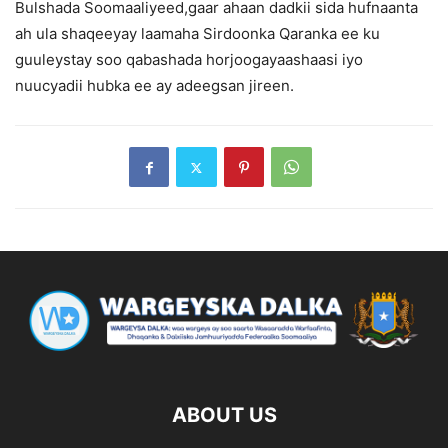
Bulshada Soomaaliyeed,gaar ahaan dadkii sida hufnaanta
ah ula shaqeeyay laamaha Sirdoonka Qaranka ee ku
guuleystay soo qabashada horjoogayaashaasi iyo
nuucyadii hubka ee ay adeegsan jireen.
ABOUT US