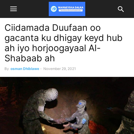
Ciidamada Duufaan oo
gacanta ku dhigay keyd hub
ah iyo horjoogayaal Al-
Shabaab ah
By
osman Dhiblawe
-
November 29, 2021