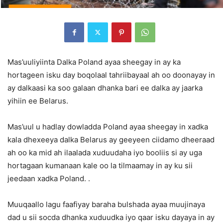
Mas’uuliyiinta Dalka Poland ayaa sheegay in ay ka
hortageen isku day boqolaal tahriibayaal ah oo doonayay in
ay dalkaasi ka soo galaan dhanka bari ee dalka ay jaarka
yihiin ee Belarus.
Mas’uul u hadlay dowladda Poland ayaa sheegay in xadka
kala dhexeeya dalka Belarus ay geeyeen ciidamo dheeraad
ah oo ka mid ah ilaalada xuduudaha iyo booliis si ay uga
hortagaan kumanaan kale oo la tilmaamay in ay ku sii
jeedaan xadka Poland. .
Muuqaallo lagu faafiyay baraha bulshada ayaa muujinaya
dad u sii socda dhanka xuduudka iyo qaar isku dayaya in ay