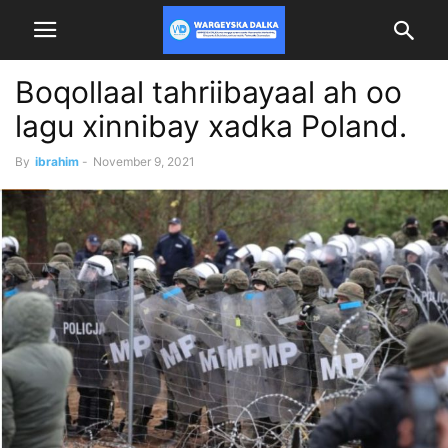
Boqollaal tahriibayaal ah oo
lagu xinnibay xadka Poland.
By
ibrahim
-
November 9, 2021