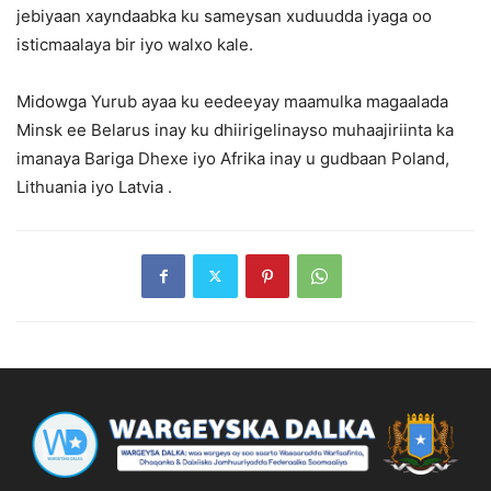
jebiyaan xayndaabka ku sameysan xuduudda iyaga oo
isticmaalaya bir iyo walxo kale.
Midowga Yurub ayaa ku eedeeyay maamulka magaalada
Minsk ee Belarus inay ku dhiirigelinayso muhaajiriinta ka
imanaya Bariga Dhexe iyo Afrika inay u gudbaan Poland,
Lithuania iyo Latvia .