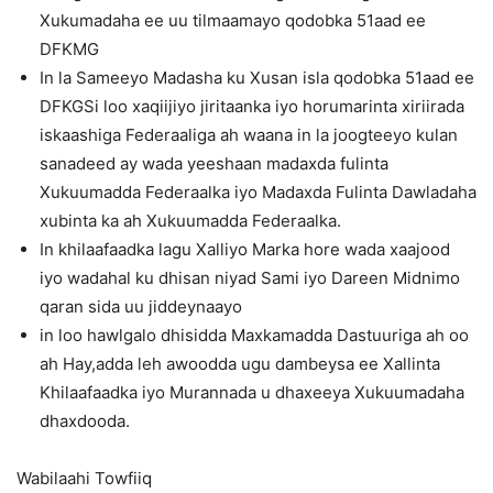
Xukumadaha ee uu tilmaamayo qodobka 51aad ee
DFKMG
In la Sameeyo Madasha ku Xusan isla qodobka 51aad ee
DFKGSi loo xaqiijiyo jiritaanka iyo horumarinta xiriirada
iskaashiga Federaaliga ah waana in la joogteeyo kulan
sanadeed ay wada yeeshaan madaxda fulinta
Xukuumadda Federaalka iyo Madaxda Fulinta Dawladaha
xubinta ka ah Xukuumadda Federaalka.
In khilaafaadka lagu Xalliyo Marka hore wada xaajood
iyo wadahal ku dhisan niyad Sami iyo Dareen Midnimo
qaran sida uu jiddeynaayo
in loo hawlgalo dhisidda Maxkamadda Dastuuriga ah oo
ah Hay,adda leh awoodda ugu dambeysa ee Xallinta
Khilaafaadka iyo Murannada u dhaxeeya Xukuumadaha
dhaxdooda.
Wabilaahi Towfiiq