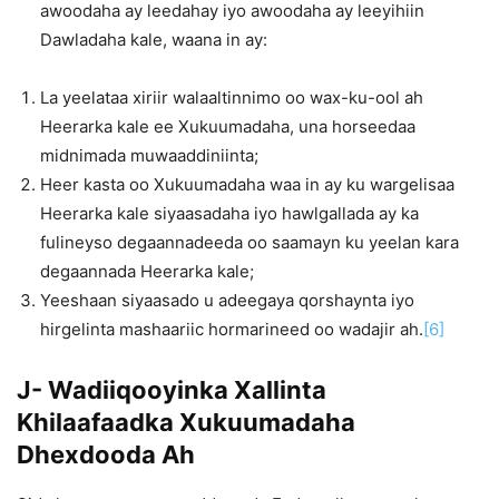
awoodaha ay leedahay iyo awoodaha ay leeyihiin
Dawladaha kale, waana in ay:
La yeelataa xiriir walaaltinnimo oo wax-ku-ool ah
Heerarka kale ee Xukuumadaha, una horseedaa
midnimada muwaaddiniinta;
Heer kasta oo Xukuumadaha waa in ay ku wargelisaa
Heerarka kale siyaasadaha iyo hawlgallada ay ka
fulineyso degaannadeeda oo saamayn ku yeelan kara
degaannada Heerarka kale;
Yeeshaan siyaasado u adeegaya qorshaynta iyo
hirgelinta mashaariic hormarineed oo wadajir ah.
[6]
J- Wadiiqooyinka Xallinta
Khilaafaadka Xukuumadaha
Dhexdooda Ah