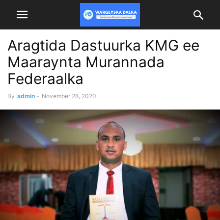
Aragtida Dastuurka KMG ee
Maaraynta Murannada
Federaalka
By
admin
-
November 28, 2020