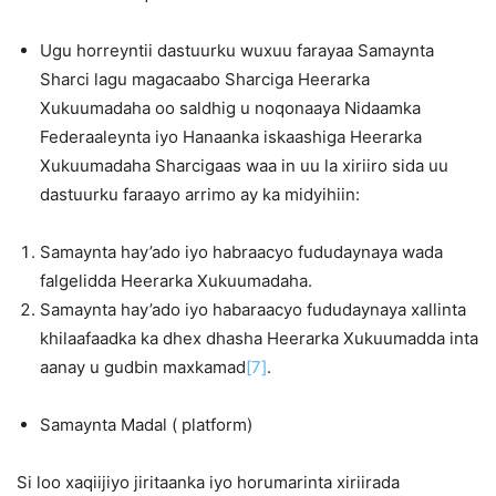
Ugu horreyntii dastuurku wuxuu farayaa Samaynta
Sharci lagu magacaabo Sharciga Heerarka
Xukuumadaha oo saldhig u noqonaaya Nidaamka
Federaaleynta iyo Hanaanka iskaashiga Heerarka
Xukuumadaha Sharcigaas waa in uu la xiriiro sida uu
dastuurku faraayo arrimo ay ka midyihiin:
Samaynta hay’ado iyo habraacyo fududaynaya wada
falgelidda Heerarka Xukuumadaha.
Samaynta hay’ado iyo habaraacyo fududaynaya xallinta
khilaafaadka ka dhex dhasha Heerarka Xukuumadda inta
aanay u gudbin maxkamad
[7]
.
Samaynta Madal ( platform)
Si loo xaqiijiyo jiritaanka iyo horumarinta xiriirada