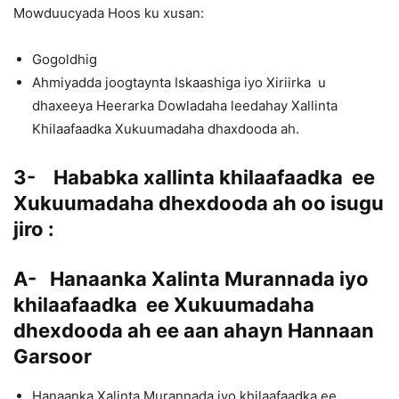
Mowduucyada Hoos ku xusan:
Gogoldhig
Ahmiyadda joogtaynta Iskaashiga iyo Xiriirka u
dhaxeeya Heerarka Dowladaha leedahay Xallinta
Khilaafaadka Xukuumadaha dhaxdooda ah.
3- Hababka xallinta khilaafaadka ee
Xukuumadaha dhexdooda ah oo isugu
jiro :
A- Hanaanka Xalinta Murannada iyo
khilaafaadka ee Xukuumadaha
dhexdooda ah ee aan ahayn Hannaan
Garsoor
Hanaanka Xalinta Murannada iyo khilaafaadka ee