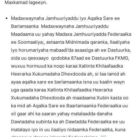
Maxkamad lageeyn.
Madaxwaynaha Jamhuuriyaddu iyo Aqalka Sare ee
Barlamaanka Madaxwaynaha Jamhuuriyaddu
Maadaama uu yahay Madaxa Jamhuuriyadda Federaalka
ee Soomaaliya;, astaanta Midnimada qaranka, Ilaaliyaha
iyo horumariyaha mabaadi’da asaasiga ah ee Dastuurka,
sida uu qeexaayo qodobka 87aad ee Dastuurka FKMG,
wuxuu hormuud ka noqo karaa Xallinta Khilaafaadka
Heerarka Xukumadaha Dhexdooda ah, si taa lamid ah
ayaa aqalka sare ee barlamaanka isna uu kaalin wayn
uga qaada karaa Xallinta Khilaafaadka Heerarka
Xukumadaha Dhexdooda ah maadaama Xubin kasta oo
ka mid ah Aqalka Sare ee Baarlamaanka Federaalka uu
xil gaar ahi ka saaran yahay matalaadda danaha
Dawladaha xubinta ka ah Dawladda Federaalka ee uu
matalayo iyo in uu ilaaliyo nidaamka Federaalka, kuna