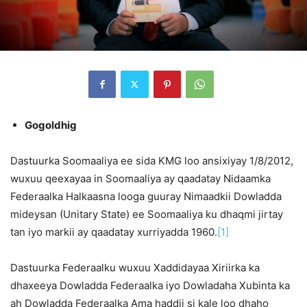
Gogoldhig
Dastuurka Soomaaliya ee sida KMG loo ansixiyay 1/8/2012,
wuxuu qeexayaa in Soomaaliya ay qaadatay Nidaamka
Federaalka Halkaasna looga guuray Nimaadkii Dowladda
mideysan (Unitary State) ee Soomaaliya ku dhaqmi jirtay
tan iyo markii ay qaadatay xurriyadda 1960.
[1]
Dastuurka Federaalku wuxuu Xaddidayaa Xiriirka ka
dhaxeeya Dowladda Federaalka iyo Dowladaha Xubinta ka
ah Dowladda Federaalka Ama haddii si kale loo dhaho