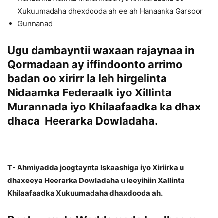
Xukuumadaha dhexdooda ah ee ah Hanaanka Garsoor
Gunnanad
Ugu dambayntii waxaan rajaynaa in
Qormadaan ay iffindoonto arrimo
badan oo xirirr la leh hirgelinta
Nidaamka Federaalk iyo Xillinta
Murannada iyo Khilaafaadka ka dhax
dhaca Heerarka Dowladaha.
T- Ahmiyadda joogtaynta Iskaashiga iyo Xiriirka u
dhaxeeya Heerarka Dowladaha u leeyihiin Xallinta
Khilaafaadka Xukuumadaha dhaxdooda ah.