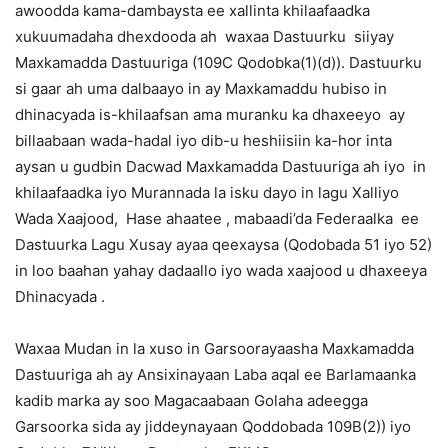
awoodda kama-dambaysta ee xallinta khilaafaadka
xukuumadaha dhexdooda ah waxaa Dastuurku siiyay
Maxkamadda Dastuuriga (109C Qodobka(1)(d)). Dastuurku
si gaar ah uma dalbaayo in ay Maxkamaddu hubiso in
dhinacyada is-khilaafsan ama muranku ka dhaxeeyo ay
billaabaan wada-hadal iyo dib-u heshiisiin ka-hor inta
aysan u gudbin Dacwad Maxkamadda Dastuuriga ah iyo in
khilaafaadka iyo Murannada la isku dayo in lagu Xalliyo
Wada Xaajood, Hase ahaatee , mabaadi’da Federaalka ee
Dastuurka Lagu Xusay ayaa qeexaysa (Qodobada 51 iyo 52)
in loo baahan yahay dadaallo iyo wada xaajood u dhaxeeya
Dhinacyada .
Waxaa Mudan in la xuso in Garsoorayaasha Maxkamadda
Dastuuriga ah ay Ansixinayaan Laba aqal ee Barlamaanka
kadib marka ay soo Magacaabaan Golaha adeegga
Garsoorka sida ay jiddeynayaan Qoddobada 109B(2)) iyo