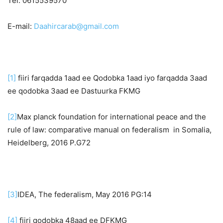
Tel: 0615539570
E-mail:
Daahircarab@gmail.com
[1]
fiiri farqadda 1aad ee Qodobka 1aad iyo farqadda 3aad
ee qodobka 3aad ee Dastuurka FKMG
[2]
Max planck foundation for international peace and the
rule of law: comparative manual on federalism in Somalia,
Heidelberg, 2016 P.G72
[3]
IDEA, The federalism, May 2016 PG:14
[4]
fiiri qodobka 48aad ee DFKMG