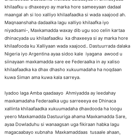
khilaafku u dhaxeeyo ay marka hore sameeyaan dadaal
maangal ah si loo xalliyo khilaafaadka si wada xaajood ah.
Maqnaanshaha dadaalka lagu xalliyo khilaafka iyo
niyadsami-, Maxkamadda waxay dib ugu soo celin kartaa
dhinacyada uu khilaafaadku ka dhaxeeya si ay marka hore
khilaafooda ku Xalliyaan wada xaajood.. Dastuurrada dalaka
Nigeria iyo Argentina ayaa sidoo kale iyagana awood u
siinayaan maxkamadda sare ee Federaalka in ay xaliso
khilaafaadka ka dhax dhasho xukuumadaha ha noqdaan
kuwa Siman ama kuwa kala sarreya.
Iyadoo laga Amba qaadaayo Ahmiyadda ay leedahay
maxkamadaha Federaalka ugu sarreeeya ee Dhinaca
xallinta khilaafaadka xukuumadaha dhaxdooda ha loogu
yeero Maxkamadda Dastuuriga ahama Maxkamadda Sare,
ayaa Dowladuhu si wanaagsan uga fikiraan habka lagu
magacaabayo xubnaha Maxkamaddaas tusaale ahaan,