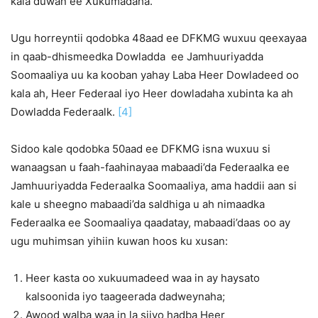
kala duwan ee Xukumadaha.
Ugu horreyntii qodobka 48aad ee DFKMG wuxuu qeexayaa
in qaab-dhismeedka Dowladda ee Jamhuuriyadda
Soomaaliya uu ka kooban yahay Laba Heer Dowladeed oo
kala ah, Heer Federaal iyo Heer dowladaha xubinta ka ah
Dowladda Federaalk.
[4]
Sidoo kale qodobka 50aad ee DFKMG isna wuxuu si
wanaagsan u faah-faahinayaa mabaadi’da Federaalka ee
Jamhuuriyadda Federaalka Soomaaliya, ama haddii aan si
kale u sheegno mabaadi’da saldhiga u ah nimaadka
Federaalka ee Soomaaliya qaadatay, mabaadi’daas oo ay
ugu muhimsan yihiin kuwan hoos ku xusan:
Heer kasta oo xukuumadeed waa in ay haysato
kalsoonida iyo taageerada dadweynaha;
Awood walba waa in la siiyo hadba Heer