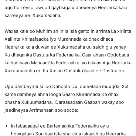
ugu horreyso awood qaybsiga u dhexeeya Heerarka kala
sarreeya ee Xukumadaha.
Waxaa kale oo Muhiim ah in la isla garto in arrinta La xiriirta
Xallinta Khilaafaadka iyo Murannada ka dhax dhaca
Heerarka kala duwan ee Xukumadaha uu saldhig u yahay
Ku dhaqanka Dastuurka Federaalka, Gaar ahaan Qodobada
ka hadlaayo Mabaadi’da Federaalka iyo iskaashiga Heerarka
Xukuumadaha ee Ku Xusan Cusubka 5aad ee Dastuurka.
Ugu dambeyntii si loo Daboolo Dul duleelada muuqda, Xal
kama dambeys ahna looga Gaaro Murannada Ka dhax
dhasha Xukuumadaha, Daraasadaan Gaaban waxay soo
jeedineysa Arrimahaan soo socda:
In labadaaqal ee Barlamaanka Federaalku ay u
howgalaan Soo saarista sharciga iskaashiga Heerarka