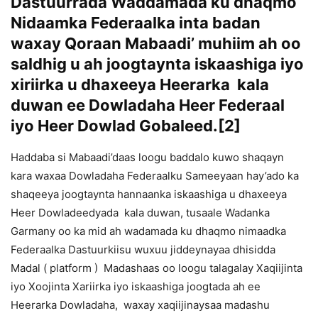
Dastuurrada Waddamada ku dhaqmo
Nidaamka Federaalka inta badan
waxay Qoraan Mabaadi’ muhiim ah oo
saldhig u ah joogtaynta iskaashiga iyo
xiriirka u dhaxeeya Heerarka kala
duwan ee Dowladaha Heer Federaal
iyo Heer Dowlad Gobaleed.
[2]
Haddaba si Mabaadi’daas loogu baddalo kuwo shaqayn
kara waxaa Dowladaha Federaalku Sameeyaan hay’ado ka
shaqeeya joogtaynta hannaanka iskaashiga u dhaxeeya
Heer Dowladeedyada kala duwan, tusaale Wadanka
Garmany oo ka mid ah wadamada ku dhaqmo nimaadka
Federaalka Dastuurkiisu wuxuu jiddeynayaa dhisidda
Madal ( platform ) Madashaas oo loogu talagalay Xaqiijinta
iyo Xoojinta Xariirka iyo iskaashiga joogtada ah ee
Heerarka Dowladaha, waxay xaqiijinaysaa madashu