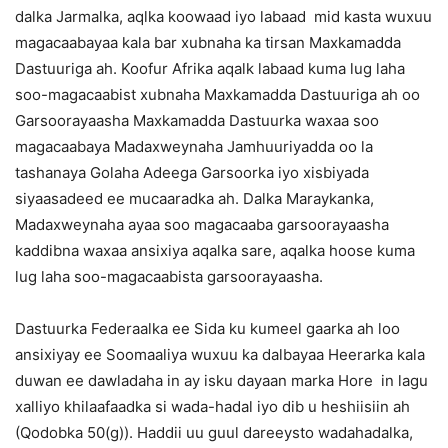
dalka Jarmalka, aqlka koowaad iyo labaad mid kasta wuxuu
magacaabayaa kala bar xubnaha ka tirsan Maxkamadda
Dastuuriga ah. Koofur Afrika aqalk labaad kuma lug laha
soo-magacaabist xubnaha Maxkamadda Dastuuriga ah oo
Garsoorayaasha Maxkamadda Dastuurka waxaa soo
magacaabaya Madaxweynaha Jamhuuriyadda oo la
tashanaya Golaha Adeega Garsoorka iyo xisbiyada
siyaasadeed ee mucaaradka ah. Dalka Maraykanka,
Madaxweynaha ayaa soo magacaaba garsoorayaasha
kaddibna waxaa ansixiya aqalka sare, aqalka hoose kuma
lug laha soo-magacaabista garsoorayaasha.
Dastuurka Federaalka ee Sida ku kumeel gaarka ah loo
ansixiyay ee Soomaaliya wuxuu ka dalbayaa Heerarka kala
duwan ee dawladaha in ay isku dayaan marka Hore in lagu
xalliyo khilaafaadka si wada-hadal iyo dib u heshiisiin ah
(Qodobka 50(g)). Haddii uu guul dareeysto wadahadalka,