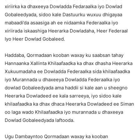
xiriirka ka dhaxeeya Dowladda Fedaraalka iyo Dowlad
Gobaleedyada, sidoo kale Dastuurku wuxuu dhigayaa
mabaadi’da asaasiga ah ee nidaamka Federaalka iyo
xiriirada iskaashiga Heerarka Dowladaha, Heer Federaal
Iyo Heer Dowlad Gobaleed.
Haddaba, Qormadaan kooban waxay ku saabsan tahay
Hannaanka Xallinta Khilaafaadka ka dhax dhasha Heerarka
Xukuumadaha ee Dowladda Federaalka sida khilaafaadka
iyo Murannada u dhaxeeya Dowladda Federaalka iyo
dowlad Gobaleedyada ama haddii si kale aan u sheegno
Heerarka Dowladeed ee kala sarreeya, iyo sidoo kale
khilaafaadka ka dhax dhaca Heerarka Dowladeed ee Siman
oo laga wado Khilaafaadka iyo murannada u dhaxeeya
Dowlad Gobaleedyada laftooda.
Ugu Dambayntoo Qormadaan waxay ka kooban