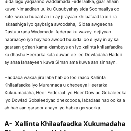
Sida lagu yaqaanno waddamada Federaalka, gaar ahaan
kuwa Nimaadkan uu ku Cusubyahay sida Soomaaliya oo
kale waxaa hubaal ah in ay jirayaan khilaafaad la xiriira
iskaashiga iyo qaybsiga awoodaha, Sidaa awgeedna
Dastuurrada Wadamada federaalku waxay dejiyaan
habraacyo iyo hay’ado awood buuxda loo siiyay in ay ka
gaaraan go’aan kama-dambeys ah iyo xalinta khilaafaadka
ka dhasha Heerarka kala duwan ee ee Dowladaha Haddii
ay ahaa lahaayeen kuwa Siman ama kuwa aan sinnayn.
Haddaba waxaa jira laba hab oo loo raaco Xallinta
Khilaafaadka iyo Murannada u dhexeeya Heerarka
Xukuumadaha, Heer Federaal iyo Heer Dowlad Gobaleedka
iyo Dowlad Gobaleedyad dhexdooda, labadaas hab oo kala
ah hab aan garsoor ahayn iyo habka garsoorka.
A- Xallinta Khilaafaadka Xukumadaha