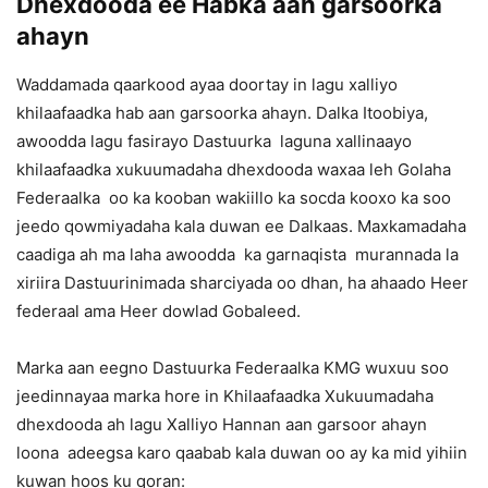
Dhexdooda ee Habka aan garsoorka
ahayn
Waddamada qaarkood ayaa doortay in lagu xalliyo
khilaafaadka hab aan garsoorka ahayn. Dalka Itoobiya,
awoodda lagu fasirayo Dastuurka laguna xallinaayo
khilaafaadka xukuumadaha dhexdooda waxaa leh Golaha
Federaalka oo ka kooban wakiillo ka socda kooxo ka soo
jeedo qowmiyadaha kala duwan ee Dalkaas. Maxkamadaha
caadiga ah ma laha awoodda ka garnaqista murannada la
xiriira Dastuurinimada sharciyada oo dhan, ha ahaado Heer
federaal ama Heer dowlad Gobaleed.
Marka aan eegno Dastuurka Federaalka KMG wuxuu soo
jeedinnayaa marka hore in Khilaafaadka Xukuumadaha
dhexdooda ah lagu Xalliyo Hannan aan garsoor ahayn
loona adeegsa karo qaabab kala duwan oo ay ka mid yihiin
kuwan hoos ku qoran: