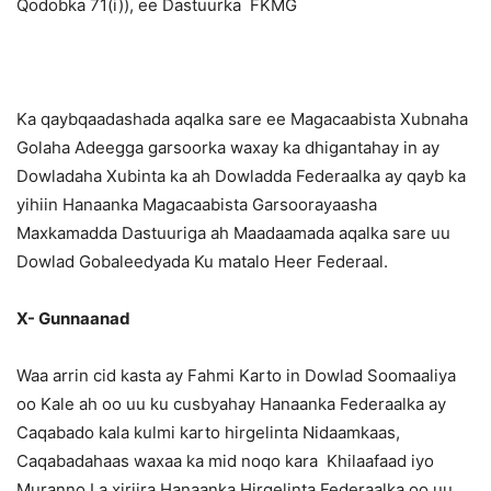
Qodobka 71(i)), ee Dastuurka FKMG
Ka qaybqaadashada aqalka sare ee Magacaabista Xubnaha
Golaha Adeegga garsoorka waxay ka dhigantahay in ay
Dowladaha Xubinta ka ah Dowladda Federaalka ay qayb ka
yihiin Hanaanka Magacaabista Garsoorayaasha
Maxkamadda Dastuuriga ah Maadaamada aqalka sare uu
Dowlad Gobaleedyada Ku matalo Heer Federaal.
X- Gunnaanad
Waa arrin cid kasta ay Fahmi Karto in Dowlad Soomaaliya
oo Kale ah oo uu ku cusbyahay Hanaanka Federaalka ay
Caqabado kala kulmi karto hirgelinta Nidaamkaas,
Caqabadahaas waxaa ka mid noqo kara Khilaafaad iyo
Muranno La xiriira Hanaanka Hirgelinta Federaalka oo uu