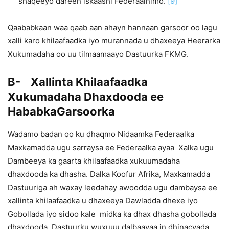
shaqeeyo dareen iskaashi Federaalnimo.
[9]
Qaababkaan waa qaab aan ahayn hannaan garsoor oo lagu
xalli karo khilaafaadka iyo murannada u dhaxeeya Heerarka
Xukumadaha oo uu tilmaamaayo Dastuurka FKMG.
B- Xallinta Khilaafaadka
Xukumadaha Dhaxdooda ee
HababkaGarsoorka
Wadamo badan oo ku dhaqmo Nidaamka Federaalka
Maxkamadda ugu sarraysa ee Federaalka ayaa Xalka ugu
Dambeeya ka gaarta khilaafaadka xukuumadaha
dhaxdooda ka dhasha. Dalka Koofur Afrika, Maxkamadda
Dastuuriga ah waxay leedahay awoodda ugu dambaysa ee
xallinta khilaafaadka u dhaxeeya Dawladda dhexe iyo
Gobollada iyo sidoo kale midka ka dhax dhasha gobollada
dhaxdooda. Dastuurku wuxuuu dalbaayaa in dhinacyada