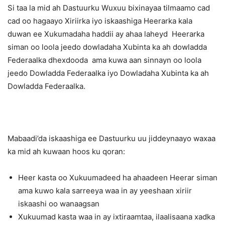
Si taa la mid ah Dastuurku Wuxuu bixinayaa tilmaamo cad
cad oo hagaayo Xiriirka iyo iskaashiga Heerarka kala
duwan ee Xukumadaha haddii ay ahaa laheyd Heerarka
siman oo loola jeedo dowladaha Xubinta ka ah dowladda
Federaalka dhexdooda ama kuwa aan sinnayn oo loola
jeedo Dowladda Federaalka iyo Dowladaha Xubinta ka ah
Dowladda Federaalka.
Mabaadi’da iskaashiga ee Dastuurku uu jiddeynaayo waxaa
ka mid ah kuwaan hoos ku qoran:
Heer kasta oo Xukuumadeed ha ahaadeen Heerar siman
ama kuwo kala sarreeya waa in ay yeeshaan xiriir
iskaashi oo wanaagsan
Xukuumad kasta waa in ay ixtiraamtaa, ilaalisaana xadka