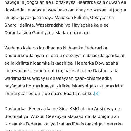
hawlgelin joogta ah ee u dhaxeysa Heerarka kala duwan ee
dowladda, madashu wey baahsantahay oo waxaa si joogta
ah uga qayb-qaadanaya Madaxda Fulinta, Golayaasha
Sharci-dejinta, Wasaaradaha iyo Hay’adaha kale ee
Qaranka sida Guddiyada Madaxa bannaan.
Wadamo kale oo ku dhaqmo Nidaamka Federaalka
Dastuurkooda ayaa si cad u qeexaya mabaadi’da gaarka ah
ee la xiriirta nidaamka iskaashiga Heerarka Dowladaha
sida wadanka koonfur afrika, hase ahaatee Dastuurrada
wadamadaas waxay u dhaafayaan qaab-dhismeedka
hay’adaha hormarinaaya xiriirka iskaashiga xukuumadaha
sharci gaar oo uu soo saaro Baarlamaanku.
[3]
Dastuurka Federaalka ee Sida KMG ah loo Ansixiyay ee
Soomaaliya Wuxuu Qeexayaa Mabaadi’da Saldhiga u ah
Nidaamka Federaalka iyo Mabaadi’da iskaashiga Heerarka