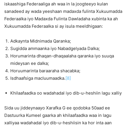
iskaashiga Federaaliga ah waa in la joogteeyo kulan
sanadeed ay wada yeeshaan madaxda fulinta Xukuumadda
Federaalka iyo Madaxda Fulinta Dawladaha xubinta ka ah
Xukuumadda Federaalka si ay isula meeldhigaan:
Adkaynta Midnimada Qaranka;
Sugidda ammaanka iyo Nabadgelyada Dalka;
Horumarinta dhaqan-dhaqaalaha qaranka iyo suuqa
mideysan ee dalka;
Horuumarinta baraaraha shacabka;
Isdhaafsiga macluumaadka.
[8]
Khilaafaadka oo wadahadal iyo dib-u-heshiin lagu xalliy
Sida uu jiddeynaayo Xarafka G ee qodobka 50aad ee
Dastuurka Kumeel gaarka ah khilaafaadka waa in lagu
xalliyaa wadahadal iyo dib-u-heshiisin ka hor inta aan