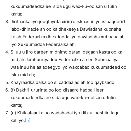
xukuumadeedka ee sida ugu wax-ku-oolsan u fulin
karta;
Jiritaanka iyo joogtaynta xiriirro iskaashi iyo istaageerid
labo-dhinacle ah oo ka dhexeeya Dawladaha xubnaha
ka ah Federaalka dhexdooda iyo dawladaha xubnaha ah
iyo Xukuumadda Federaalka ah;
Si uu u jiro dareen midnimo qaran, degaan kasta oo ka
mid ah Jamhuuriyaddu Federaalka ah ee Soomaaliya
waa inuu helaa adeegyo iyo waxqabad xukuumadeed oo
isku mid ah;
Khayraadka dalka oo si caddaalad ah loo qaybsado;
(f) Dakhli-ururinta oo loo xilsaaro hadba Heer
xukuumadeedka ee sida ugu wax-ku-oolsan u fulin
karta;
(g) Khilaafaadka oo wadahadal iyo dib-u-heshiin lagu
xalliyo.
[5]