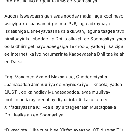
Internet-ka iyo hirgelinta IPv6 ee Soomaaliya.
Aqoon-isweydaarsigan ayaa noqday madal lagu xoojinayo
wacyiga ku saabsan hirgelinta IPv6, lagu adkaynayo
Iskaashiga Daneeyayaasha kala duwan, laguna taageerayo
himilooyinka isbeddelka Dhijitaalka ah ee Soomaaliya iyada
oo la dhiirrigelinayo adeegsiga Teknoolojiyadda jiilka xiga
ee Internet-ka iyo horumarinta Kaabeyaasha Dhijitaalka ah
ee Dalka.
Eng. Maxamed Axmed Maxamuud, Guddoomiyaha
Jaamacadda Jamhuuriya ee Sayniska iyo Tiknoolajiyadda
(JUST), oo ka hadlay Munaasabadda, ayaa muujiyay
muhiimadda ay leedahay diyaarinta Jiilka cusub ee
Xirfadlayaasha ICT-da si ay u taageeraan Mustaqbalka
Dhijitaalka ah ee Soomaaliya.
“Diyaarinta Jiilka cusub ee Xirfadlayaasha ICT-du waa Tiir