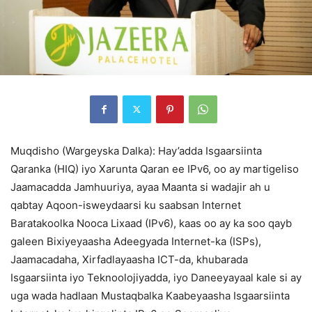
Muqdisho (Wargeyska Dalka): Hay’adda Isgaarsiinta
Qaranka (HIQ) iyo Xarunta Qaran ee IPv6, oo ay martigeliso
Jaamacadda Jamhuuriya, ayaa Maanta si wadajir ah u
qabtay Aqoon-isweydaarsi ku saabsan Internet
Baratakoolka Nooca Lixaad (IPv6), kaas oo ay ka soo qayb
galeen Bixiyeyaasha Adeegyada Internet-ka (ISPs),
Jaamacadaha, Xirfadlayaasha ICT-da, khubarada
Isgaarsiinta iyo Teknoolojiyadda, iyo Daneeyayaal kale si ay
uga wada hadlaan Mustaqbalka Kaabeyaasha Isgaarsiinta