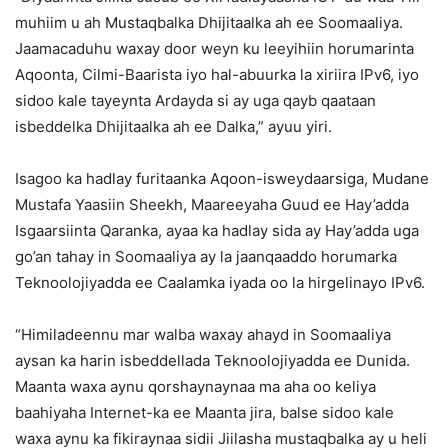
muhiim u ah Mustaqbalka Dhijitaalka ah ee Soomaaliya.
Jaamacaduhu waxay door weyn ku leeyihiin horumarinta
Aqoonta, Cilmi-Baarista iyo hal-abuurka la xiriira IPv6, iyo
sidoo kale tayeynta Ardayda si ay uga qayb qaataan
isbeddelka Dhijitaalka ah ee Dalka,” ayuu yiri.
Isagoo ka hadlay furitaanka Aqoon-isweydaarsiga, Mudane
Mustafa Yaasiin Sheekh, Maareeyaha Guud ee Hay’adda
Isgaarsiinta Qaranka, ayaa ka hadlay sida ay Hay’adda uga
go’an tahay in Soomaaliya ay la jaanqaaddo horumarka
Teknoolojiyadda ee Caalamka iyada oo la hirgelinayo IPv6.
“Himiladeennu mar walba waxay ahayd in Soomaaliya
aysan ka harin isbeddellada Teknoolojiyadda ee Dunida.
Maanta waxa aynu qorshaynaynaa ma aha oo keliya
baahiyaha Internet-ka ee Maanta jira, balse sidoo kale
waxa aynu ka fikiraynaa sidii Jiilasha mustaqbalka ay u heli