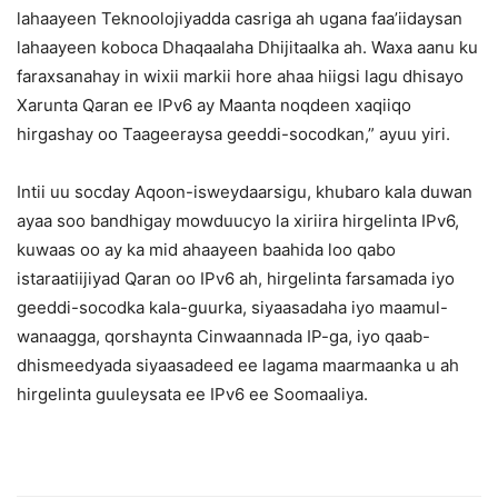
lahaayeen Teknoolojiyadda casriga ah ugana faa’iidaysan
lahaayeen koboca Dhaqaalaha Dhijitaalka ah. Waxa aanu ku
faraxsanahay in wixii markii hore ahaa hiigsi lagu dhisayo
Xarunta Qaran ee IPv6 ay Maanta noqdeen xaqiiqo
hirgashay oo Taageeraysa geeddi-socodkan,” ayuu yiri.
Intii uu socday Aqoon-isweydaarsigu, khubaro kala duwan
ayaa soo bandhigay mowduucyo la xiriira hirgelinta IPv6,
kuwaas oo ay ka mid ahaayeen baahida loo qabo
istaraatiijiyad Qaran oo IPv6 ah, hirgelinta farsamada iyo
geeddi-socodka kala-guurka, siyaasadaha iyo maamul-
wanaagga, qorshaynta Cinwaannada IP-ga, iyo qaab-
dhismeedyada siyaasadeed ee lagama maarmaanka u ah
hirgelinta guuleysata ee IPv6 ee Soomaaliya.