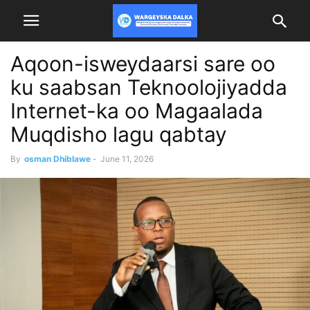
Aqoon-isweydaarsi sare oo
ku saabsan Teknoolojiyadda
Internet-ka oo Magaalada
Muqdisho lagu qabtay
By
osman Dhiblawe
-
June 11, 2026