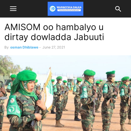
AMISOM oo hambalyo u
dirtay dowladda Jabuuti
By
osman Dhiblawe
-
June 27, 2021