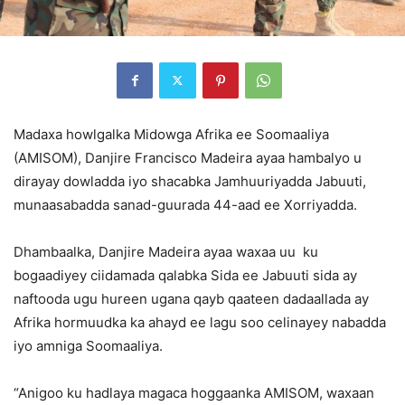
Madaxa howlgalka Midowga Afrika ee Soomaaliya
(AMISOM), Danjire Francisco Madeira ayaa hambalyo u
dirayay dowladda iyo shacabka Jamhuuriyadda Jabuuti,
munaasabadda sanad-guurada 44-aad ee Xorriyadda.
Dhambaalka, Danjire Madeira ayaa waxaa uu ku
bogaadiyey ciidamada qalabka Sida ee Jabuuti sida ay
naftooda ugu hureen ugana qayb qaateen dadaallada ay
Afrika hormuudka ka ahayd ee lagu soo celinayey nabadda
iyo amniga Soomaaliya.
“Anigoo ku hadlaya magaca hoggaanka AMISOM, waxaan