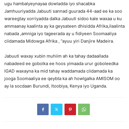
ugu hambalyeynayaa dowladda iyo shacabka
Jamhuuriyadda Jabuuti sannad guurada 44-aad ee ka soo
wareegtay xorriyadda dalka Jabuuti sidoo kale waxaa u ku
ammaanay kaalinta ay ka geysateen dhisidda Afrika,ilaalinta
nabada ,amniga iyo tageerada ay u fidiyeen Soomaaliya
ciidamada Midowga Afrika , ”ayuu yiri Danjire Madeira.
Jabuuti waxay xubin muhiim ah ka tahay dadaallada
nabadeed ee gobolka ee hoos yimaada urur goboleedka
IGAD waxayna ka mid tahay waddamada ciidamada ka
jooga Soomaaliya ee qeybta ka ah howlgalka AMISOM oo
ay la socdaan Burundi, Itoobiya, Kenya iyo Uganda.