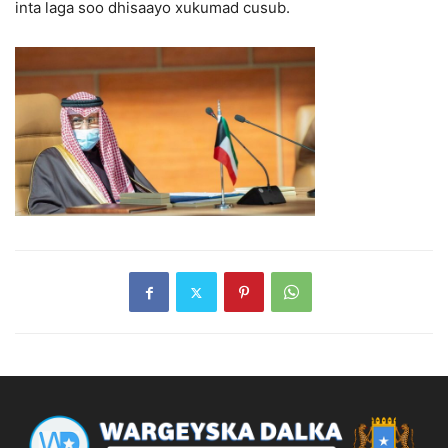
inta laga soo dhisaayo xukumad cusub.