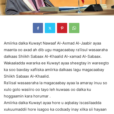
Amiirka dalka Kuwayt Nawaaf Al-Axmad Al-Jaabir ayaa
maanta oo axad ah dib ugu magacaabay ra’iisul wasaaraha
dalkaas Shiikh Sabaax Al-Khaalid Al-xamad Al-Sabaax.
Wakaaladda wararka ee Kuwayt ayaa sheegtay in wareegto
ka soo baxday xafiiska amiirka dalkaas lagu magacaabay
Shiikh Sabaax Al-Khaalid.
Ra’iisal wasaasraha la magacaabay ayaa la amaray inuu so
xulo golo wasiiro oo tayo leh kuwaas oo dalka ku
hoggaamin kara horumar .
Amiirka dalka Kuwayt ayaa hore u aqbalay iscasilaadda
xukuumaddii hore isagoo ka codsady inay xilka sii hayaan