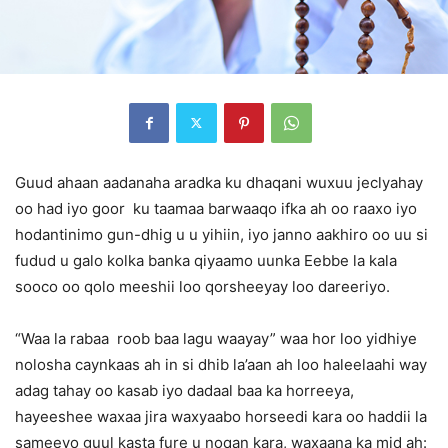
Guud ahaan aadanaha aradka ku dhaqani wuxuu jeclyahay
oo had iyo goor ku taamaa barwaaqo ifka ah oo raaxo iyo
hodantinimo gun-dhig u u yihiin, iyo janno aakhiro oo uu si
fudud u galo kolka banka qiyaamo uunka Eebbe la kala
sooco oo qolo meeshii loo qorsheeyay loo dareeriyo.
“Waa la rabaa roob baa lagu waayay” waa hor loo yidhiye
nolosha caynkaas ah in si dhib la’aan ah loo haleelaahi way
adag tahay oo kasab iyo dadaal baa ka horreeya,
hayeeshee waxaa jira waxyaabo horseedi kara oo haddii la
sameeyo guul kasta fure u noqan kara, waxaana ka mid ah: