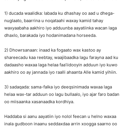
1) ducada waalidka: labada ku dhashay oo aad u dhega-
nuglaato, baarrina u noqataahi waxay kamid tahay
waxyaabaha aakhiro iyo adduunba aayatiinka wacan laga
dhaxlo, barakada iyo hodanimadana horseeda.
2) Dhowrsanaan: inaad ka fogaato wax kastoo ay
shareecadu kaa reebtay, waajibaadka lagu farayna aad ku
dadaasho waxaa laga helaa faa’iidooyin adduun iyo kuwo
aakhiro oo ay jannada iyo raalli ahaanta Alle kamid yihiin.
3) sadaqada: sama-falka iyo deeqsinimada waxaa laga
helaa wax-tar adduun oo lagu bullaalo, iyo ajar faro badan
oo miisaanka xasanaadka kordhiya.
Haddaba si aanu aayatiin iyo nolol feecan u helno waxaa
inala gudboon inaanu seddaxdaa arrin xoogga saarno oo