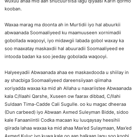
wuxuu ahaa mid aan shucuurtiisa lagu qiyaasi Karin qormo
kooban.
Waxaa marag ma doonta ah in Murtidii iyo hal abuurkii
abwaanada Soomaaliyeed ku maamuuseen xornimadii
gobollada waqooyi, iyo midawgii labada gobol waxay ka
soo maaxatay maskaxdii hal abuuradii Soomaaliyeed ee
intooda badan ka soo jeeday gobolada waqooyi.
Halyeeyadii Abwaanada ahaa ee maskaxdooda u shiilay in
ay shacbiga Soomaaliyeed dareensiiyaan qiimaha
xoriyadda waxaa ka mid ah Allaha u naxariistee Abwaanada
kala C/llaahi Qarshe, Xuseen ow faarax dibbad, C/llahi
Suldaan Tima-Cadde Cali Sugulle. oo ku magac dheeraa
(Dun carbeed) iyo Abwaan Axmed Suleyman Bidde, sidoo
kale Fanaaniintii Codka macaan ku luuqaysay heesihii
qiirada lahaa waxaa ka mid ahaa Max’ed Sulaymaan, Max’ed
Axmed Kuluc iyo kuwa kale oo aan halkaan lagu soo koobi