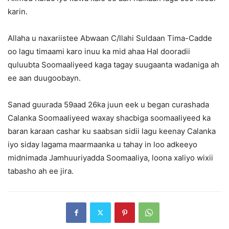
karin.
Allaha u naxariistee Abwaan C/llahi Suldaan Tima-Cadde
oo lagu timaami karo inuu ka mid ahaa Hal dooradii
quluubta Soomaaliyeed kaga tagay suugaanta wadaniga ah
ee aan duugoobayn.
Sanad guurada 59aad 26ka juun eek u began curashada
Calanka Soomaaliyeed waxay shacbiga soomaaliyeed ka
baran karaan cashar ku saabsan sidii lagu keenay Calanka
iyo siday lagama maarmaanka u tahay in loo adkeeyo
midnimada Jamhuuriyadda Soomaaliya, loona xaliyo wixii
tabasho ah ee jira.