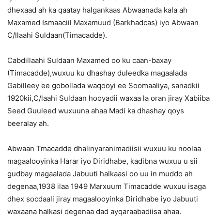
dhexaad ah ka qaatay halgankaas Abwaanada kala ah
Maxamed Ismaaciil Maxamuud (Barkhadcas) iyo Abwaan
C/llaahi Suldaan(Timacadde).
Cabdillaahi Suldaan Maxamed oo ku caan-baxay
(Timacadde),wuxuu ku dhashay duleedka magaalada
Gabilleey ee gobollada waqooyi ee Soomaaliya, sanadkii
1920kii,C/laahi Suldaan hooyadii waxaa la oran jiray Xabiiba
Seed Guuleed wuxuuna ahaa Madi ka dhashay qoys
beeralay ah.
Abwaan Tmacadde dhalinyaranimadiisii wuxuu ku noolaa
magaalooyinka Harar iyo Diridhabe, kadibna wuxuu u sii
gudbay magaalada Jabuuti halkaasi oo uu in muddo ah
degenaa,1938 ilaa 1949 Marxuum Timacadde wuxuu isaga
dhex socdaali jiray magaalooyinka Diridhabe iyo Jabuuti
waxaana halkasi degenaa dad ayqaraabadiisa ahaa.