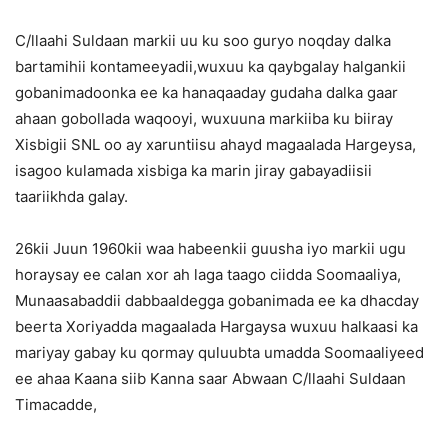
C/llaahi Suldaan markii uu ku soo guryo noqday dalka
bartamihii kontameeyadii,wuxuu ka qaybgalay halgankii
gobanimadoonka ee ka hanaqaaday gudaha dalka gaar
ahaan gobollada waqooyi, wuxuuna markiiba ku biiray
Xisbigii SNL oo ay xaruntiisu ahayd magaalada Hargeysa,
isagoo kulamada xisbiga ka marin jiray gabayadiisii
taariikhda galay.
26kii Juun 1960kii waa habeenkii guusha iyo markii ugu
horaysay ee calan xor ah laga taago ciidda Soomaaliya,
Munaasabaddii dabbaaldegga gobanimada ee ka dhacday
beerta Xoriyadda magaalada Hargaysa wuxuu halkaasi ka
mariyay gabay ku qormay quluubta umadda Soomaaliyeed
ee ahaa Kaana siib Kanna saar Abwaan C/llaahi Suldaan
Timacadde,