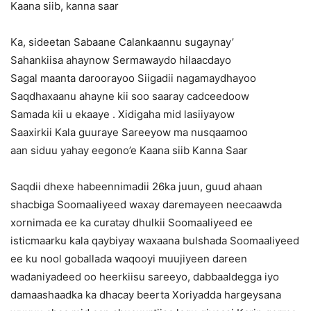
Kaana siib, kanna saar
Ka, sideetan Sabaane Calankaannu sugaynay’
Sahankiisa ahaynow Sermawaydo hilaacdayo
Sagal maanta daroorayoo Siigadii nagamaydhayoo
Saqdhaxaanu ahayne kii soo saaray cadceedoow
Samada kii u ekaaye . Xidigaha mid lasiiyayow
Saaxirkii Kala guuraye Sareeyow ma nusqaamoo
aan siduu yahay eegono’e Kaana siib Kanna Saar
Saqdii dhexe habeennimadii 26ka juun, guud ahaan
shacbiga Soomaaliyeed waxay daremayeen neecaawda
xornimada ee ka curatay dhulkii Soomaaliyeed ee
isticmaarku kala qaybiyay waxaana bulshada Soomaaliyeed
ee ku nool goballada waqooyi muujiyeen dareen
wadaniyadeed oo heerkiisu sareeyo, dabbaaldegga iyo
damaashaadka ka dhacay beerta Xoriyadda hargeysana