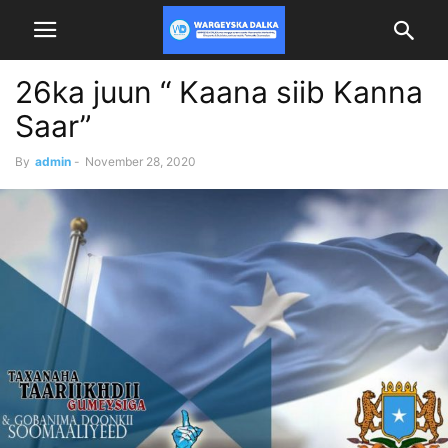
26ka juun “ Kaana siib Kanna
Saar”
By
admin
-
November 28, 2020