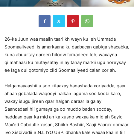
26-ka Juun waa maalin taariikh wayn ku leh Ummada
Soomaaliyeed, islamarkaana ku daabacan qabiga shacabka,
kuna abuurtay dareen hiloow farxadeed leh, waxayna
qiimahaasi ku mutaysatay in ay tahay markii ugu horeysay
ee laga dul qotomiyo ciid Soomaaliyeed calan xor ah.
Halgamayaashii u soo kifaaxay hanashada xoriyadda, gaar
ahaan gobalada waqooyi halkan laguma soo koobi karo,
waxay isugu jireen qaar halgan qaraar la galay
Saancadaalihii gumaysiga oo muddo badan socday,
haddaan qaar ka mid ah ka xusno waxaa ka mid ah Sayid
Max’ed Cabdulle xasan, Shiikh Bashiir, Xaaji Faarax oomaar
iyo Xisbiyadii S.N.L IYO USP, dhanka kale waxaa kaalin tiir